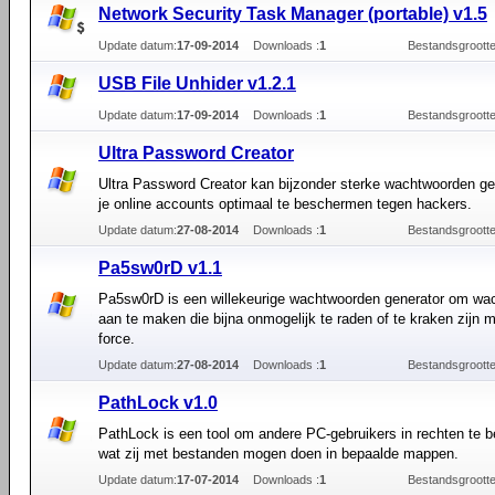
Network Security Task Manager (portable) v1.5
Update datum:
17-09-2014
Downloads :
1
Bestandsgrootte
USB File Unhider v1.2.1
Update datum:
17-09-2014
Downloads :
1
Bestandsgrootte
Ultra Password Creator
Ultra Password Creator kan bijzonder sterke wachtwoorden g
je online accounts optimaal te beschermen tegen hackers.
Update datum:
27-08-2014
Downloads :
1
Bestandsgrootte
Pa5sw0rD v1.1
Pa5sw0rD is een willekeurige wachtwoorden generator om wa
aan te maken die bijna onmogelijk te raden of te kraken zijn m
force.
Update datum:
27-08-2014
Downloads :
1
Bestandsgrootte
PathLock v1.0
PathLock is een tool om andere PC-gebruikers in rechten te 
wat zij met bestanden mogen doen in bepaalde mappen.
Update datum:
17-07-2014
Downloads :
1
Bestandsgrootte