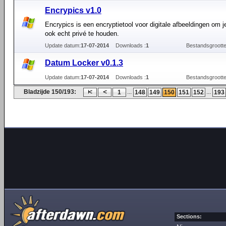
Encrypics v1.0
Encrypics is een encryptietool voor digitale afbeeldingen om je
ook echt privé te houden.
Update datum:
17-07-2014
Downloads :
1
Bestandsgrootte
Datum Locker v0.1.3
Update datum:
17-07-2014
Downloads :
1
Bestandsgrootte
Bladzijde 150/193:
...
...
1
148
149
150
151
152
193
Sections: