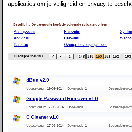
applicaties om je veiligheid en privacy te besc
Beveiliging De catergorie heeft de volgende subcatergorieen
Antispyware
Encryptie
Syste
Antivirus
Firewalls
Wacht
Back-up
Overige beveiligingstools
Bladzijde 150/193:
...
...
1
148
149
150
151
152
193
dBug v2.0
Update datum:
19-09-2014
Downloads :
1
Bestandsgrootte
Google Password Remover v1.0
Update datum:
17-09-2014
Downloads :
1
Bestandsgrootte
C Cleaner v1.0
Update datum:
17-09-2014
Downloads :
1
Bestandsgrootte