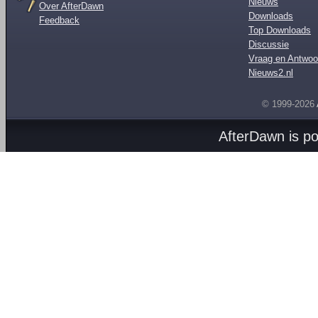
Nieuws
Over AfterDawn
Downloads
Feedback
Top Downloads
Discussie
Vraag en Antwoo
Nieuws2.nl
© 1999-2026
AfterDawn is p