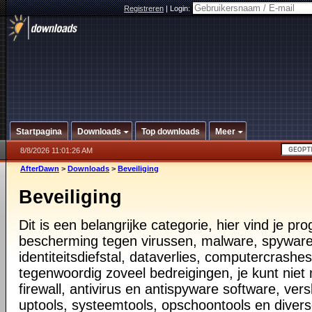
Registreren
|
Login:
Startpagina
Downloads
Top downloads
Meer
8/8/2026 11:01:26 AM
AfterDawn
>
Downloads
>
Beveiliging
Beveiliging
Dit is een belangrijke categorie, hier vind je p
bescherming tegen virussen, malware, spyware
identiteitsdiefstal, dataverlies, computercrashes,
tegenwoordig zoveel bedreigingen, je kunt nie
firewall, antivirus en antispyware software, vers
uptools, systeemtools, opschoontools en diver