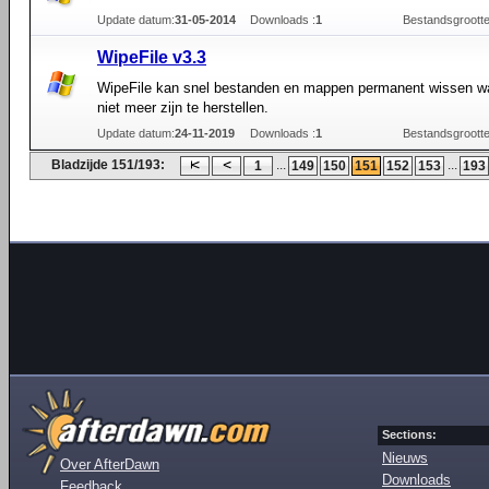
Update datum:
31-05-2014
Downloads :
1
Bestandsgrootte
WipeFile v3.3
WipeFile kan snel bestanden en mappen permanent wissen w
niet meer zijn te herstellen.
Update datum:
24-11-2019
Downloads :
1
Bestandsgrootte
Bladzijde 151/193:
...
...
1
149
150
151
152
153
193
Sections:
Nieuws
Over AfterDawn
Downloads
Feedback