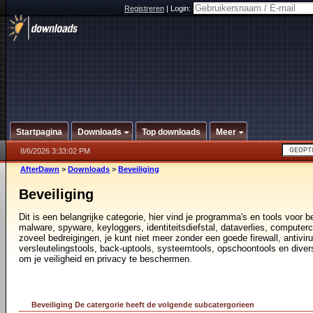
Registreren
|
Login:
Startpagina
Downloads
Top downloads
Meer
8/6/2026 3:33:02 PM
AfterDawn
>
Downloads
>
Beveiliging
Beveiliging
Dit is een belangrijke categorie, hier vind je programma's en tools voor
malware, spyware, keyloggers, identiteitsdiefstal, dataverlies, computerc
zoveel bedreigingen, je kunt niet meer zonder een goede firewall, antivir
versleutelingstools, back-uptools, systeemtools, opschoontools en diver
om je veiligheid en privacy te beschermen.
Beveiliging De catergorie heeft de volgende subcatergorieen