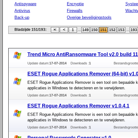
Antispyware
Encryptie
Syste
Antivirus
Firewalls
Wacht
Back-up
Overige beveiligingstools
Bladzijde 151/193:
...
...
1
149
150
151
152
153
193
Trend Micro AntiRansomware Tool v2.0 build 11
Update datum:
17-07-2014
Downloads :
1
Bestandsgrootte
ESET Rogue Applications Remover (64-bit) v1.0
ESET Rogue Applications Remover is een tool om bepaalde k
applicaties in Windows te detecteren en te verwijderen.
Update datum:
17-07-2014
Downloads :
1
Bestandsgrootte
ESET Rogue Applications Remover v1.0.4.1
ESET Rogue Applications Remover is een tool om bepaalde k
applicaties in Windows te detecteren en te verwijderen.
Update datum:
17-07-2014
Downloads :
1
Bestandsgrootte
Personal Passwords Generator v1.0