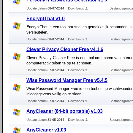
Update datum:
08-07-2014
Downloads :
1
Bestandsgrootte
EncryptThat v1.0
EncryptThat is een tool om snel en gemakkelijk bestanden in
versleutelen.
Update datum:
08-07-2014
Downloads :
1
Bestandsgrootte
Clever Privacy Cleaner Free v4.1.6
Clever Privacy Cleaner Free is een tool om sporen van interne
computeractiviteiten te op te schonen.
Update datum:
07-07-2014
Downloads :
1
Bestandsgrootte
Wise Password Manager Free v5.4.5
Wise Password Manager Free is een tool om je wachtwoorde
inloggegevens veilig op te slaan.
Update datum:
07-07-2014
Downloads :
1
Bestandsgrootte
AnyCleaner (64-bit portable) v1.03
Update datum:
31-05-2014
Downloads :
1
Bestandsgrootte
AnyCleaner v1.03