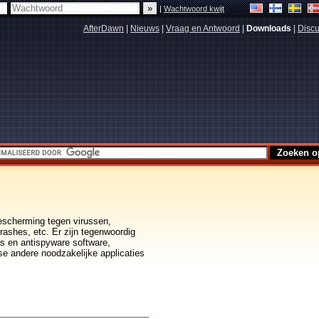
|
Wachtwoord kwijt
AfterDawn
|
Nieuws
|
Vraag en Antwoord
|
Downloads
|
Discu
 bescherming tegen virussen,
rashes, etc. Er zijn tegenwoordig
us en antispyware software,
se andere noodzakelijke applicaties