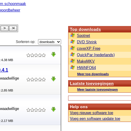
em schoonmaak
woordbeheer
Top downloads
Spotnet
Sorteren op:
DVD Shrink
coverXP Free
QuickPar (nederlands)
:
4.38 MB
MakeMKV
HWiNFO64
.4.1
Meer top downloads
waadwillige
Laatste toevoegingen
Meer laatste toevoegingen
:
2.85 MB
Help ons
waadwillige
Voeg nieuwe software toe
Voeg een software update toe
:
2.17 MB