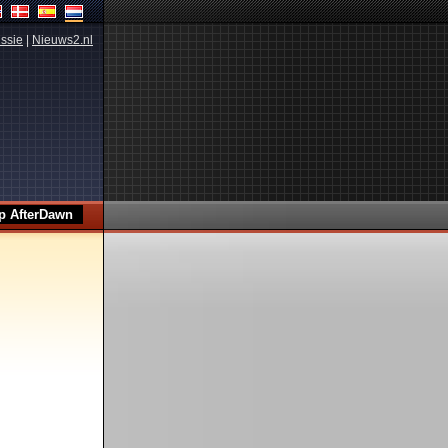
ssie
|
Nieuws2.nl