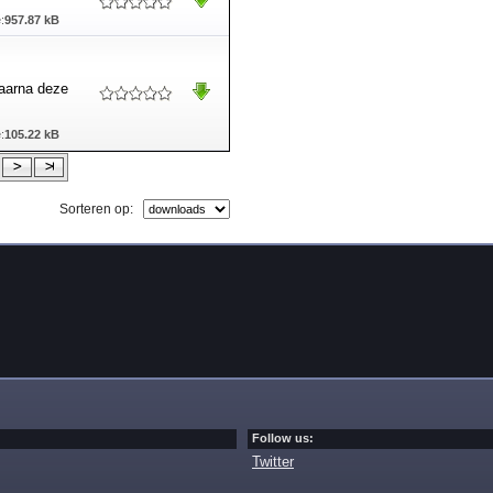
:
957.87 kB
aarna deze
:
105.22 kB
Sorteren op:
Follow us:
Twitter