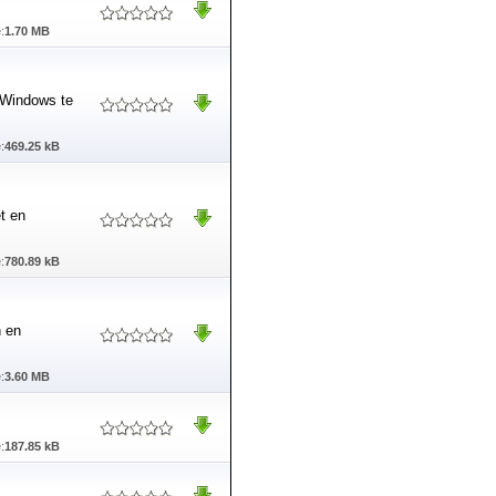
:
1.70 MB
 Windows te
:
469.25 kB
t en
:
780.89 kB
n en
:
3.60 MB
:
187.85 kB