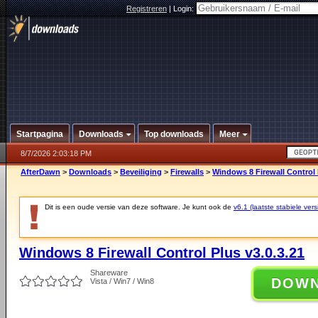
Registreren
|
Login:
Startpagina
Downloads
Top downloads
Meer
8/7/2026 2:03:18 PM
AfterDawn
>
Downloads
>
Beveiliging
>
Firewalls
>
Windows 8 Firewall Control 
Dit is een oude versie van deze software. Je kunt ook de
v6.1 (laatste stabiele vers
Windows 8 Firewall Control Plus v3.0.3.21
Shareware
DOW
Vista / Win7 / Win8