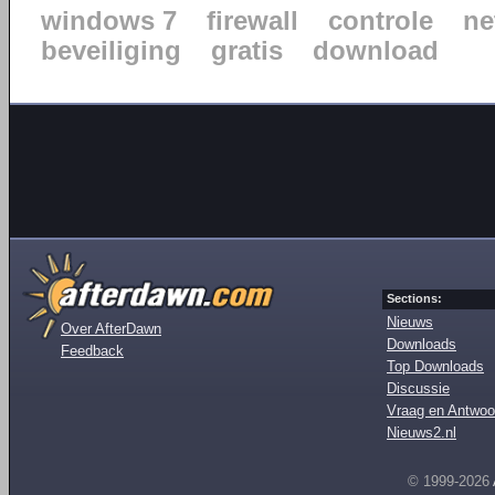
windows 7
firewall
controle
ne
beveiliging
gratis
download
Sections:
Nieuws
Over AfterDawn
Downloads
Feedback
Top Downloads
Discussie
Vraag en Antwoo
Nieuws2.nl
© 1999-2026