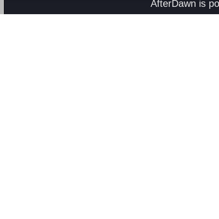
AfterDawn is p