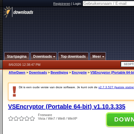
Registreren
|
Login:
Startpagina
Downloads
Top downloads
Meer
8/6/2026 12:38:47 PM
AfterDawn
>
Downloads
>
Beveiliging
>
Encryptie
>
VSEncryptor (Portable 64-bi
Dit is een oude versie van deze software. Je kunt ook de
v2.7.3.527 (laatste stabie
VSEncryptor (Portable 64-bit) v1.10.3.335
Freeware
DOW
Vista / Win7 / Win8 / WinXP