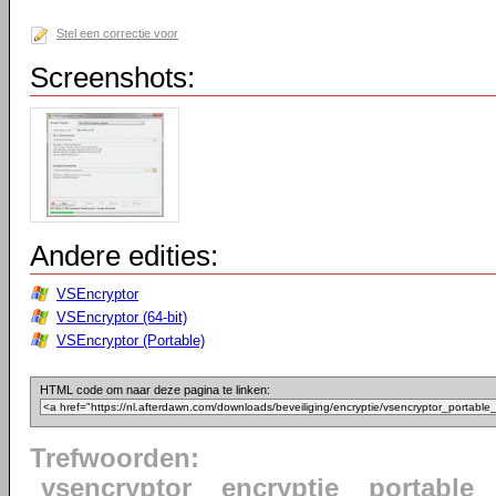
Stel een correctie voor
Screenshots:
Andere edities:
VSEncryptor
VSEncryptor (64-bit)
VSEncryptor (Portable)
HTML code om naar deze pagina te linken:
Trefwoorden:
vsencryptor
encryptie
portable