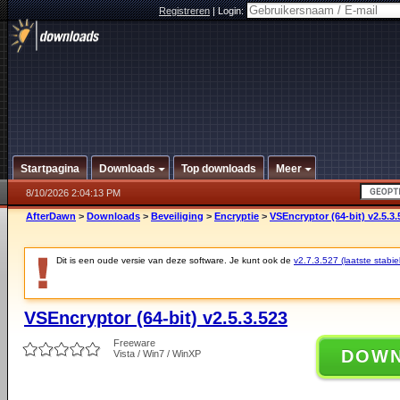
Registreren
|
Login:
Startpagina
Downloads
Top downloads
Meer
8/10/2026 2:04:13 PM
AfterDawn
>
Downloads
>
Beveiliging
>
Encryptie
>
VSEncryptor (64-bit) v2.5.3.
Dit is een oude versie van deze software. Je kunt ook de
v2.7.3.527 (laatste stabie
VSEncryptor (64-bit) v2.5.3.523
Freeware
DOW
Vista / Win7 / WinXP