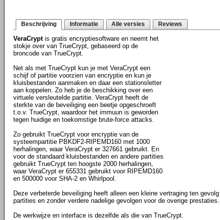
Beschrijving
Informatie
Alle versies
Reviews
VeraCrypt
is gratis encryptiesoftware en neemt het
stokje over van TrueCrypt, gebaseerd op de
broncode van TrueCrypt.
Net als met TrueCrypt kun je met VeraCrypt een
schijf of partitie voorzien van encryptie en kun je
kluisbestanden aanmaken en daar een stationsletter
aan koppelen. Zo heb je de beschikking over een
virtuele versleutelde partitie. VeraCrypt heeft de
sterkte van de beveiliging een beetje opgeschroeft
t.o.v. TrueCrypt, waardoor het immuun is geworden
tegen huidige en toekomstige brute-force attacks.
Zo gebruikt TrueCrypt voor encryptie van de
systeempartitie PBKDF2-RIPEMD160 met 1000
herhalingen, waar VeraCrypt er 327661 gebruikt. En
voor de standaard kluisbestanden en andere partities
gebruikt TrueCrypt ten hoogste 2000 herhalingen,
waar VeraCrypt er 655331 gebruikt voor RIPEMD160
en 500000 voor SHA-2 en Whirlpool.
Deze verbeterde beveiliging heeft alleen een kleine vertraging ten gevolg
partities en zonder verdere nadelige gevolgen voor de overige prestaties.
De werkwijze en interface is dezelfde als die van TrueCrypt.