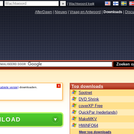
|
Wachtwoord kwijt
AfterDawn
|
Nieuws
|
Vraag en Antwoord
|
Downloads
|
Discu
Top downloads
X
abiele versie)
downloaden.
Spotnet
DVD Shrink
coverXP Free
QuickPar (nederlands)
NLOAD
MakeMKV
HWiNFO64
Meer top downloads