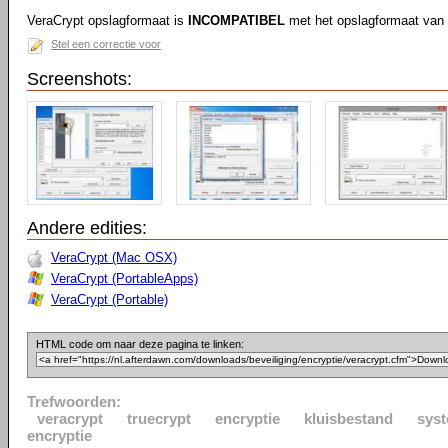
VeraCrypt opslagformaat is
INCOMPATIBEL
met het opslagformaat van 
Stel een correctie voor
Screenshots:
Andere edities:
VeraCrypt (Mac OSX)
VeraCrypt (PortableApps)
VeraCrypt (Portable)
HTML code om naar deze pagina te linken:
Trefwoorden:
veracrypt
truecrypt
encryptie
kluisbestand
syst
encryptie