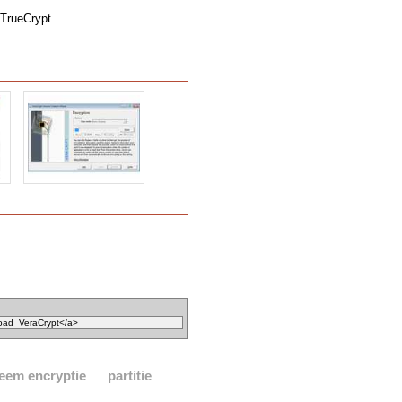
TrueCrypt.
eem encryptie
partitie