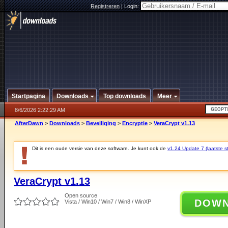
Registreren
|
Login:
Startpagina
Downloads
Top downloads
Meer
8/6/2026 2:22:29 AM
AfterDawn
>
Downloads
>
Beveiliging
>
Encryptie
>
VeraCrypt v1.13
Dit is een oude versie van deze software. Je kunt ook de
v1.24 Update 7 (laatste st
VeraCrypt v1.13
Open source
DOW
Vista / Win10 / Win7 / Win8 / WinXP