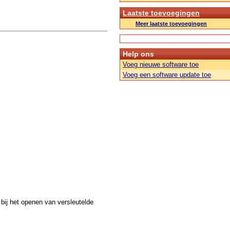
Laatste toevoegingen
Meer laatste toevoegingen
Help ons
Voeg nieuwe software toe
Voeg een software update toe
 bij het openen van versleutelde