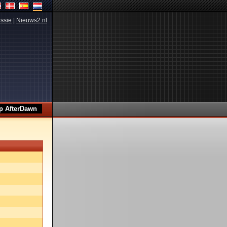
ssie
|
Nieuws2.nl