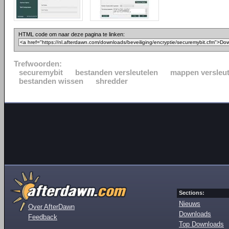
HTML code om naar deze pagina te linken:
Trefwoorden:
securemybit
bestanden versleutelen
mappen versleut
bestanden wissen
shredder
Sections:
Nieuws
Over AfterDawn
Downloads
Feedback
Top Downloads