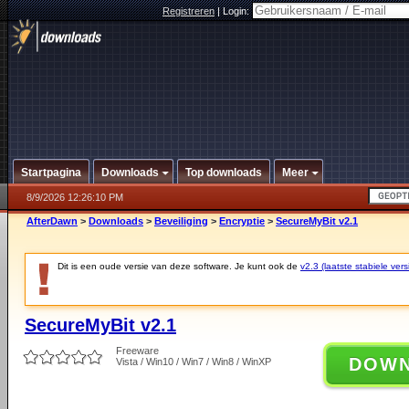
Registreren
|
Login:
Startpagina
Downloads
Top downloads
Meer
8/9/2026 12:26:10 PM
AfterDawn
>
Downloads
>
Beveiliging
>
Encryptie
>
SecureMyBit v2.1
Dit is een oude versie van deze software. Je kunt ook de
v2.3 (laatste stabiele vers
SecureMyBit v2.1
Freeware
DOW
Vista / Win10 / Win7 / Win8 / WinXP