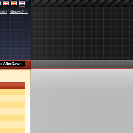
ssie
|
Nieuws2.nl