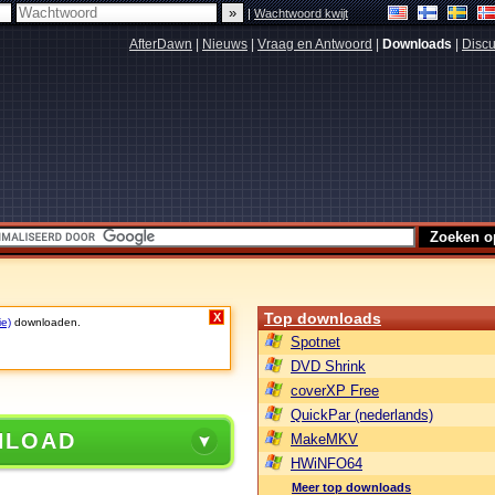
|
Wachtwoord kwijt
AfterDawn
|
Nieuws
|
Vraag en Antwoord
|
Downloads
|
Discu
Top downloads
X
ie)
downloaden.
Spotnet
DVD Shrink
coverXP Free
QuickPar (nederlands)
NLOAD
MakeMKV
HWiNFO64
Meer top downloads