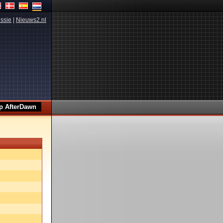
ssie
|
Nieuws2.nl