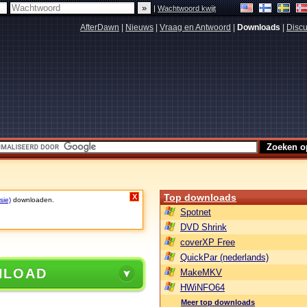
|
Wachtwoord kwijt
AfterDawn
|
Nieuws
|
Vraag en Antwoord
|
Downloads
|
Discu
Top downloads
X
sie)
downloaden.
Spotnet
DVD Shrink
coverXP Free
QuickPar (nederlands)
NLOAD
MakeMKV
HWiNFO64
Meer top downloads