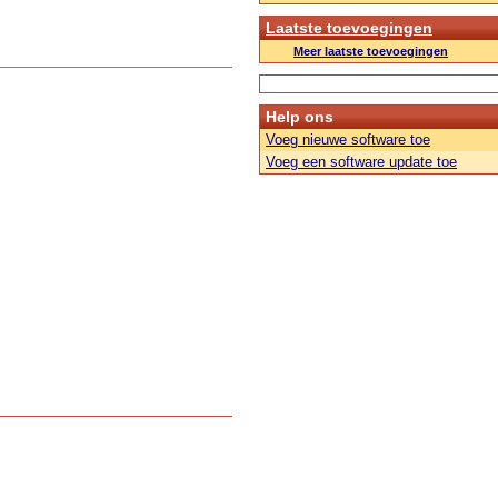
Laatste toevoegingen
Meer laatste toevoegingen
Help ons
Voeg nieuwe software toe
Voeg een software update toe