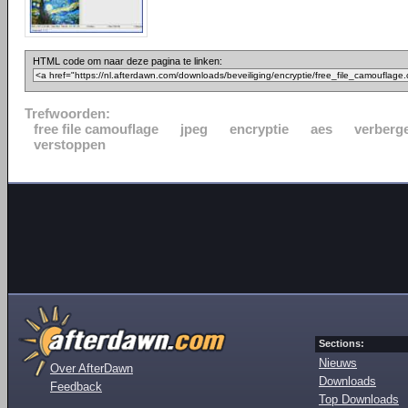
HTML code om naar deze pagina te linken:
Trefwoorden:
free file camouflage
jpeg
encryptie
aes
verberg
verstoppen
Sections:
Nieuws
Over AfterDawn
Downloads
Feedback
Top Downloads