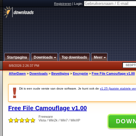
Registreren
|
Login:
Startpagina
Downloads
Top downloads
Meer
8/8/2026 2:26:37 PM
AfterDawn
>
Downloads
>
Beveiliging
>
Encryptie
>
Free File Camouflage v1.00
Dit is een oude versie van deze software. Je kunt ook de
v1.25 (laatste stabiele ver
Free File Camouflage v1.00
Freeware
DOW
Vista / Win2k / Win7 / WinXP