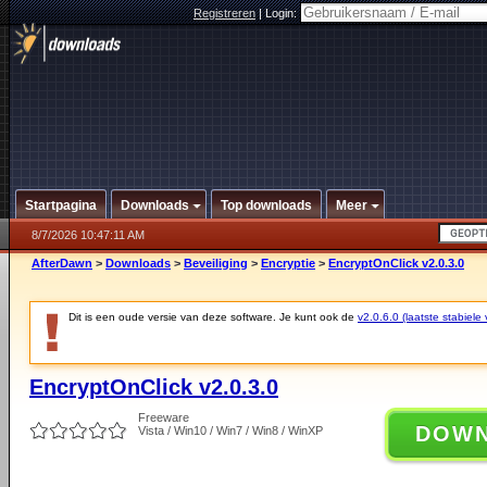
Registreren
|
Login:
Startpagina
Downloads
Top downloads
Meer
8/7/2026 10:47:11 AM
AfterDawn
>
Downloads
>
Beveiliging
>
Encryptie
>
EncryptOnClick v2.0.3.0
Dit is een oude versie van deze software. Je kunt ook de
v2.0.6.0 (laatste stabiele 
EncryptOnClick v2.0.3.0
Freeware
DOW
Vista / Win10 / Win7 / Win8 / WinXP