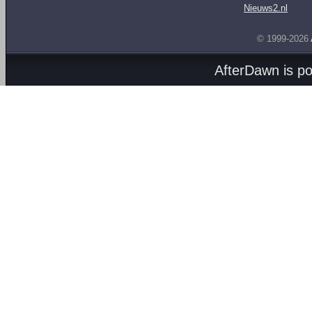
Nieuws2.nl
© 1999-2026
AfterDawn is p