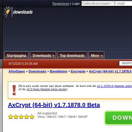
Registreren
|
Login:
Startpagina
Downloads
Top downloads
Meer
8/7/2026 5:24:35 AM
AfterDawn
>
Downloads
>
Beveiliging
>
Encryptie
>
AxCrypt (64-bit) v1.7.1878.0
Dit is een oude versie van deze software. Je kunt ook de
v2.1.1534.0 (laatste stabi
of de
v2.0 beta (laatste beta versie)
.
AxCrypt (64-bit) v1.7.1878.0 Beta
Ad-supported
DOW
Vista / Win10 / Win7 / Win8 / WinXP