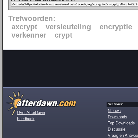
Trefwoorden:
axcrypt
versleuteling
encryptie
verkenner
crypt
Sections:
Nieuws
Over AfterDawn
Downloads
Feedback
Top Downloads
Discussie
Vraag en Antwoo