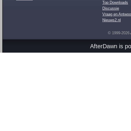
Top Downloads
Discussie
Vraag en Antwoo
Nieuws2.nl
© 1999-2026
AfterDawn is p