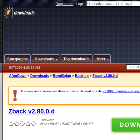
Registreren
|
Login:
Startpagina
Downloads
Top downloads
Meer
8/7/2026 4:09:19 AM
AfterDawn
>
Downloads
>
Beveiliging
>
Back-up
>
Zback v2.80.0.d
Dit is een oude versie van deze software. Je kunt ook de
v2.890.b (laatste stabiele
Zback v2.80.0.d
Freeware
DOW
Vista / Win10 / Win7 / Win8 / WinXP