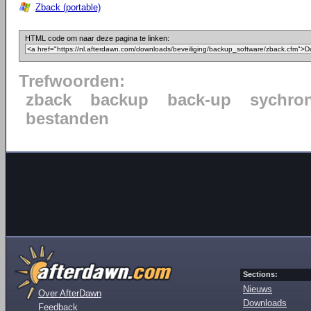
Zback (portable)
HTML code om naar deze pagina te linken:
Trefwoorden:
zback
backup
back-up
sychron
bestanden
Sections:
Nieuws
Over AfterDawn
Downloads
Feedback