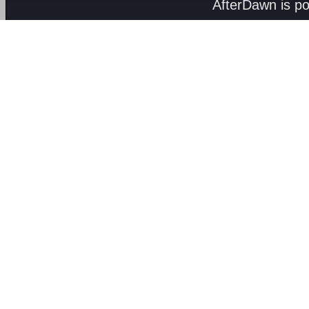
AfterDawn is p