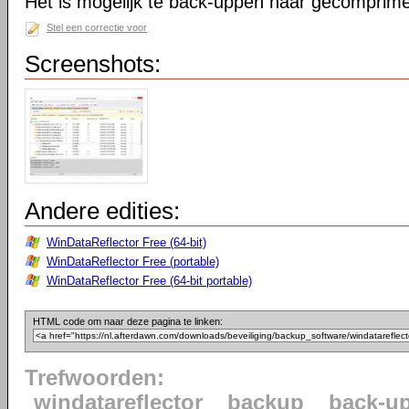
Het is mogelijk te back-uppen naar gecomprime
Stel een correctie voor
Screenshots:
Andere edities:
WinDataReflector Free (64-bit)
WinDataReflector Free (portable)
WinDataReflector Free (64-bit portable)
HTML code om naar deze pagina te linken:
Trefwoorden:
windatareflector
backup
back-u