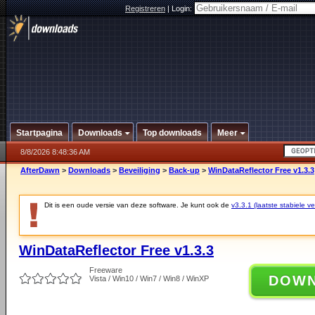
Registreren
|
Login:
Startpagina
Downloads
Top downloads
Meer
8/8/2026 8:48:36 AM
AfterDawn
>
Downloads
>
Beveiliging
>
Back-up
>
WinDataReflector Free v1.3.3
Dit is een oude versie van deze software. Je kunt ook de
v3.3.1 (laatste stabiele ve
WinDataReflector Free v1.3.3
Freeware
DOW
Vista / Win10 / Win7 / Win8 / WinXP