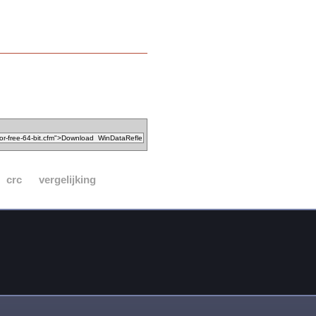
crc
vergelijking