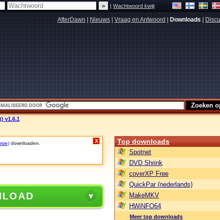
|
Wachtwoord kwijt
AfterDawn
|
Nieuws
|
Vraag en Antwoord
|
Downloads
|
Discu
) v1.6.1
Top downloads
X
rsie)
downloaden.
Spotnet
DVD Shrink
coverXP Free
QuickPar (nederlands)
NLOAD
MakeMKV
HWiNFO64
Meer top downloads