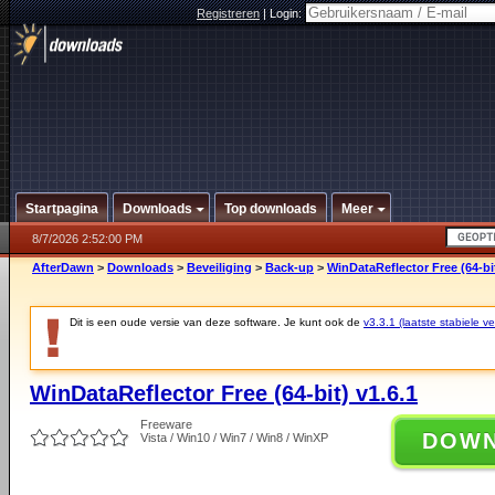
Registreren
|
Login:
Startpagina
Downloads
Top downloads
Meer
8/7/2026 2:52:00 PM
AfterDawn
>
Downloads
>
Beveiliging
>
Back-up
>
WinDataReflector Free (64-bit
Dit is een oude versie van deze software. Je kunt ook de
v3.3.1 (laatste stabiele ve
WinDataReflector Free (64-bit) v1.6.1
Freeware
DOW
Vista / Win10 / Win7 / Win8 / WinXP