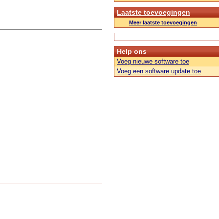
Laatste toevoegingen
Meer laatste toevoegingen
Help ons
Voeg nieuwe software toe
Voeg een software update toe