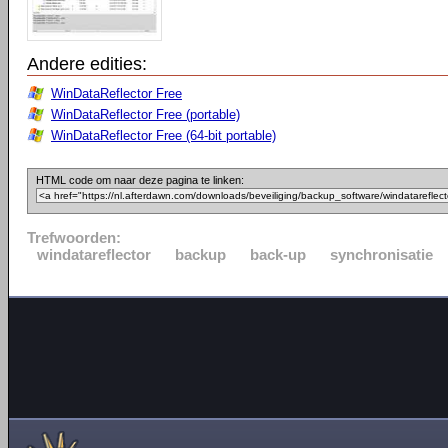
Andere edities:
WinDataReflector Free
WinDataReflector Free (portable)
WinDataReflector Free (64-bit portable)
HTML code om naar deze pagina te linken:
Trefwoorden:
windatareflector
backup
back-up
synchronisatie