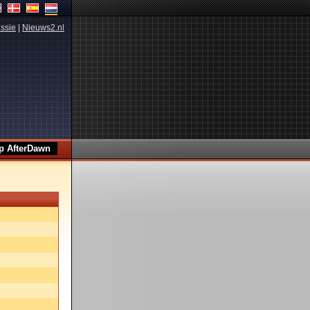
ssie
|
Nieuws2.nl