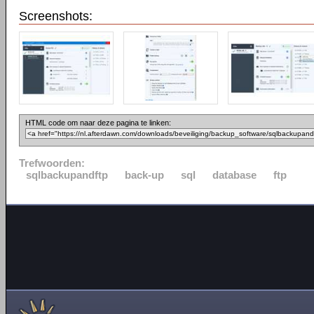
Screenshots:
HTML code om naar deze pagina te linken:
Trefwoorden:
sqlbackupandftp
back-up
sql
database
ftp