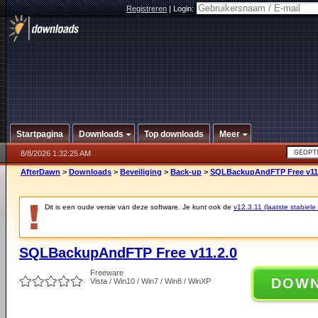
Registreren
|
Login:
Startpagina
Downloads
Top downloads
Meer
8/8/2026 1:32:25 AM
AfterDawn
>
Downloads
>
Beveiliging
>
Back-up
>
SQLBackupAndFTP Free v11.
Dit is een oude versie van deze software. Je kunt ook de
v12.3.11 (laatste stabiele 
SQLBackupAndFTP Free v11.2.0
Freeware
DOW
Vista / Win10 / Win7 / Win8 / WinXP