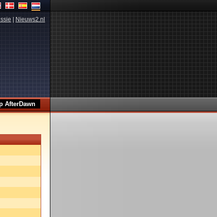
ssie
|
Nieuws2.nl