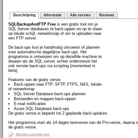
Beschrijving
Informatie
Alle versies
Reviews
SQLBackupAndFTP Free
is een gratis tool om je
SQL Server databases te back-uppen en op te slaan
op lokale schijf, netwerkmap of om te uploaden naar
een FTP server.
De back-ups kun je handmatig uitvoeren of plannen
voor automatische dagelijkse back-ups. Het
programma is ontworpen om op dezelfde machine te
draaien als de SQL server, echter ondersteunt het
ook remote back-ups via scripting (momenteel in
beta).
Features van de gratis versie
Back-uppen naar FTP, SFTP, FTPS, NAS, lokale-
of netwerkmap
SQL Server Database back-ups plannen
Bestanden en mappen back-uppen
E-mail notificaties
Azure SQL Database back-ups
De gratis versie is beperkt tot 2 geplande back-uptaken.
Het programma start als 14 dagen testversie van de Pro-versie, daarna
de gratis versie.
Stel een correctie voor