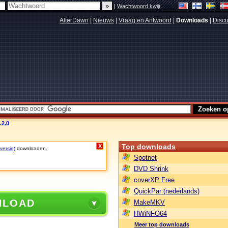
|
Wachtwoord kwijt
AfterDawn
|
Nieuws
|
Vraag en Antwoord
|
Downloads
|
Discu
2.0
Top downloads
X
versie)
downloaden.
Spotnet
DVD Shrink
coverXP Free
QuickPar (nederlands)
NLOAD
MakeMKV
HWiNFO64
Meer top downloads