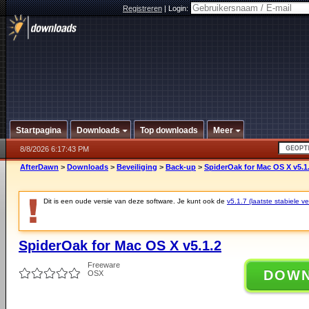
Registreren
|
Login:
Startpagina
Downloads
Top downloads
Meer
8/8/2026 6:17:43 PM
AfterDawn
>
Downloads
>
Beveiliging
>
Back-up
>
SpiderOak for Mac OS X v5.1
Dit is een oude versie van deze software. Je kunt ook de
v5.1.7 (laatste stabiele ve
SpiderOak for Mac OS X v5.1.2
Freeware
DOW
OSX