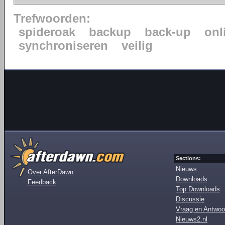
Trefwoorden:
spideroak
backup
back-up
onl
synchroniseren
veilig
Sections:
Nieuws
Over AfterDawn
Downloads
Feedback
Top Downloads
Discussie
Vraag en Antwoo
Nieuws2.nl