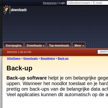
Registreren
|
Login:
Startpagina
Downloads
Top downloads
Meer
8/8/2026 1:08:34 PM
AfterDawn
>
Downloads
>
Beveiliging
>
Back-up
Back-up
Back-up software
helpt je om belangrijke geg
uppen. Wanneer het noodlot toeslaat en je harde
prettig om back-ups van de belangrijke data ac
Veel applicaties kunnen dit automatisch op de 