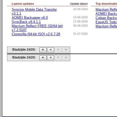
Laatste updates
Update datum
Top download
Syncios Mobile Data Transfer
16-09-2020
Macrium Refle
v3.1.1
AOMEI Backu
AOMEI Backupper v6.0
14-09-2020
Cobian Backu
SyncBack v9.4.1.1
17-08-2020
EaseUS Todo
Macrium Reflect FREE (32/64 bit)
06-08-2020
Macrium Refle
v7.2.5107
Clonezilla (64-bit ISO) v2.6.7-28
31-07-2020
Bladzijde 24/20:
Bladzijde 24/20: