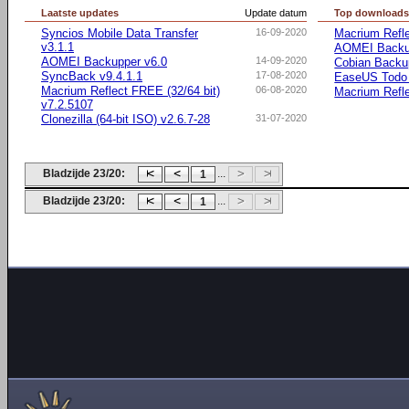
Laatste updates
Update datum
Top download
Syncios Mobile Data Transfer
16-09-2020
Macrium Refle
v3.1.1
AOMEI Backu
AOMEI Backupper v6.0
14-09-2020
Cobian Backu
SyncBack v9.4.1.1
17-08-2020
EaseUS Todo
Macrium Reflect FREE (32/64 bit)
06-08-2020
Macrium Refle
v7.2.5107
Clonezilla (64-bit ISO) v2.6.7-28
31-07-2020
Bladzijde 23/20:
...
1
Bladzijde 23/20:
...
1