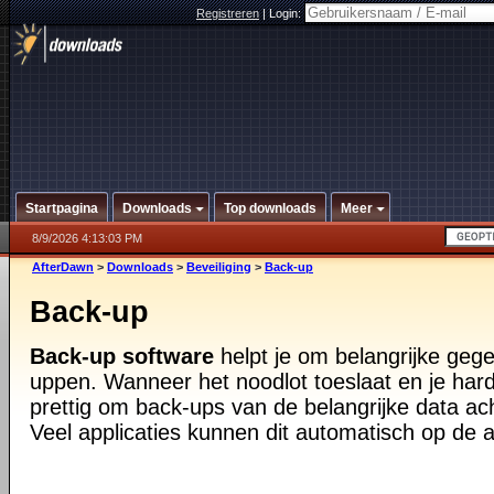
Registreren
|
Login:
Startpagina
Downloads
Top downloads
Meer
8/9/2026 4:13:03 PM
AfterDawn
>
Downloads
>
Beveiliging
>
Back-up
Back-up
Back-up software
helpt je om belangrijke geg
uppen. Wanneer het noodlot toeslaat en je harde
prettig om back-ups van de belangrijke data ac
Veel applicaties kunnen dit automatisch op de 