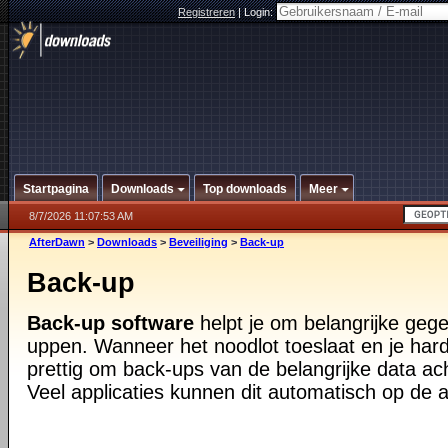
Registreren
|
Login:
Startpagina
Downloads
Top downloads
Meer
8/7/2026 11:07:53 AM
AfterDawn
>
Downloads
>
Beveiliging
>
Back-up
Back-up
Back-up software
helpt je om belangrijke geg
uppen. Wanneer het noodlot toeslaat en je harde
prettig om back-ups van de belangrijke data ac
Veel applicaties kunnen dit automatisch op de 