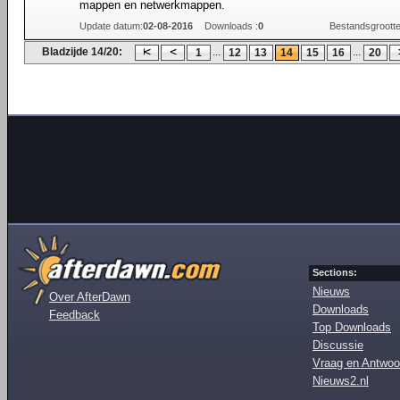
mappen en netwerkmappen.
Update datum:
02-08-2016
Downloads :
0
Bestandsgrootte
Bladzijde 14/20:
...
...
1
12
13
14
15
16
20
Sections:
Nieuws
Over AfterDawn
Downloads
Feedback
Top Downloads
Discussie
Vraag en Antwoo
Nieuws2.nl