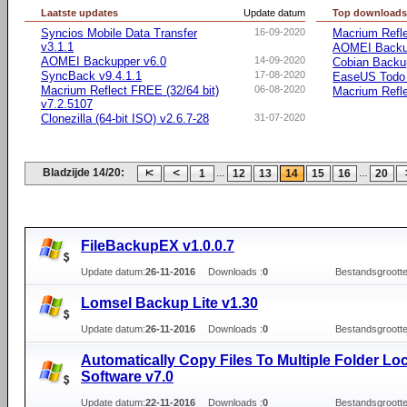
Laatste updates
Update datum
Top download
Syncios Mobile Data Transfer
16-09-2020
Macrium Refle
v3.1.1
AOMEI Backu
AOMEI Backupper v6.0
14-09-2020
Cobian Backu
SyncBack v9.4.1.1
17-08-2020
EaseUS Todo
Macrium Reflect FREE (32/64 bit)
06-08-2020
Macrium Refle
v7.2.5107
Clonezilla (64-bit ISO) v2.6.7-28
31-07-2020
Bladzijde 14/20:
...
...
1
12
13
14
15
16
20
FileBackupEX v1.0.0.7
Update datum:
26-11-2016
Downloads :
0
Bestandsgrootte
Lomsel Backup Lite v1.30
Update datum:
26-11-2016
Downloads :
0
Bestandsgrootte
Automatically Copy Files To Multiple Folder Lo
Software v7.0
Update datum:
22-11-2016
Downloads :
0
Bestandsgrootte