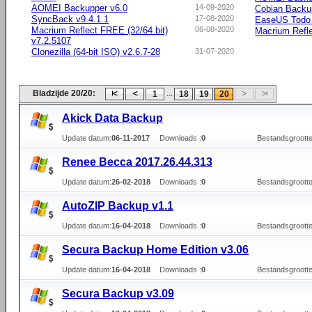
AOMEI Backupper v6.0
14-09-2020
Cobian Backu
SyncBack v9.4.1.1
17-08-2020
EaseUS Todo
Macrium Reflect FREE (32/64 bit)
06-08-2020
Macrium Refle
v7.2.5107
Clonezilla (64-bit ISO) v2.6.7-28
31-07-2020
Bladzijde 20/20:
...
1
18
19
20
Akick Data Backup
Update datum:
06-11-2017
Downloads :
0
Bestandsgrootte
Renee Becca 2017.26.44.313
Update datum:
26-02-2018
Downloads :
0
Bestandsgrootte
AutoZIP Backup v1.1
Update datum:
16-04-2018
Downloads :
0
Bestandsgrootte
Secura Backup Home Edition v3.06
Update datum:
16-04-2018
Downloads :
0
Bestandsgrootte
Secura Backup v3.09