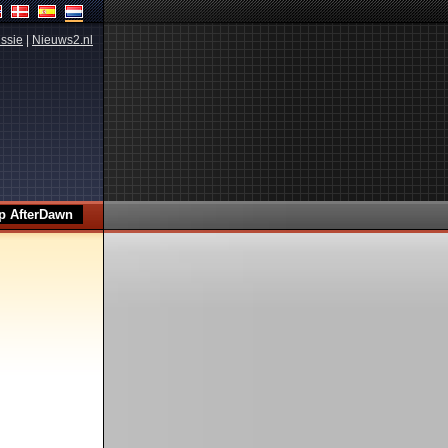
ssie
|
Nieuws2.nl