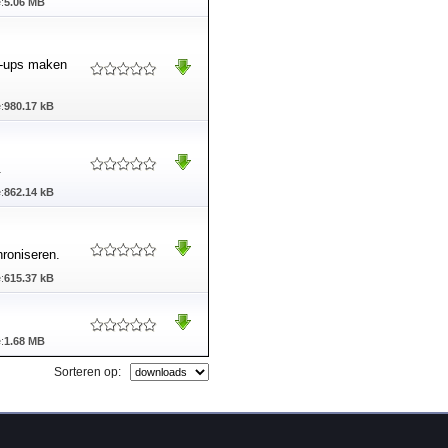
:
5.06 MB
k-ups maken
:
980.17 kB
.
:
862.14 kB
roniseren.
:
615.37 kB
:
1.68 MB
Sorteren op: