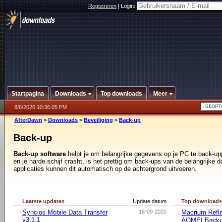
Registreren
|
Login:
Startpagina
Downloads
Top downloads
Meer
8/6/2026 10:36:05 PM
AfterDawn
>
Downloads
>
Beveiliging
>
Back-up
Back-up
Back-up software
helpt je om belangrijke gegevens op je PC te back-up
en je harde schijf crasht, is het prettig om back-ups van de belangrijke 
applicaties kunnen dit automatisch op de achtergrond uitvoeren.
Laatste updates
Update datum
Top download
Syncios Mobile Data Transfer
16-09-2020
Macrium Refle
v3.1.1
AOMEI Backu