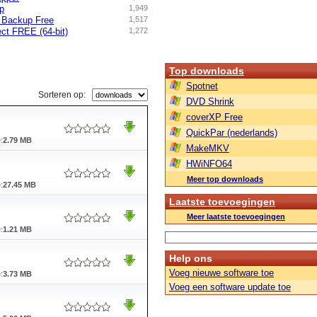
p
1,949
 Backup Free
1,517
ct FREE (64-bit)
1,272
Top downloads
Spotnet
Sorteren op:
DVD Shrink
coverXP Free
QuickPar (nederlands)
:
2.79 MB
MakeMKV
HWiNFO64
Meer top downloads
:
27.45 MB
Laatste toevoegingen
Meer laatste toevoegingen
:
1.21 MB
Help ons
Voeg nieuwe software toe
:
3.73 MB
Voeg een software update toe