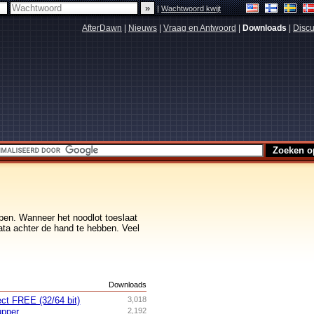
|
Wachtwoord kwijt
AfterDawn
|
Nieuws
|
Vraag en Antwoord
|
Downloads
|
Discu
pen. Wanneer het noodlot toeslaat
data achter de hand te hebben. Veel
s
Downloads
ct FREE (32/64 bit)
3,018
pper
2,192