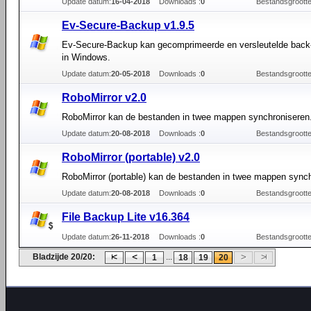
Update datum:
16-04-2018
Downloads :
0
Bestandsgrootte
Ev-Secure-Backup v1.9.5
Ev-Secure-Backup kan gecomprimeerde en versleutelde bac
in Windows.
Update datum:
20-05-2018
Downloads :
0
Bestandsgrootte
RoboMirror v2.0
RoboMirror kan de bestanden in twee mappen synchroniseren
Update datum:
20-08-2018
Downloads :
0
Bestandsgrootte
RoboMirror (portable) v2.0
RoboMirror (portable) kan de bestanden in twee mappen synch
Update datum:
20-08-2018
Downloads :
0
Bestandsgrootte
File Backup Lite v16.364
Update datum:
26-11-2018
Downloads :
0
Bestandsgrootte
Bladzijde 20/20:
...
1
18
19
20