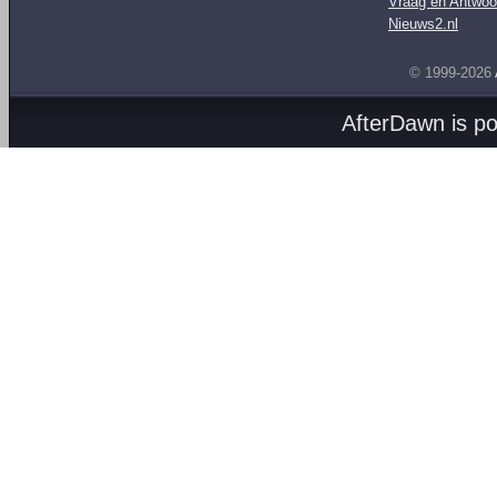
Vraag en Antwoo
Nieuws2.nl
© 1999-2026
AfterDawn is p