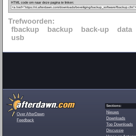
HTML code om naar deze pagina te linken:
Trefwoorden:
fbackup
backup
back-up
data
usb
Sections:
Nieuws
Over AfterDawn
Downloads
Feedback
Top Downloads
Discussie