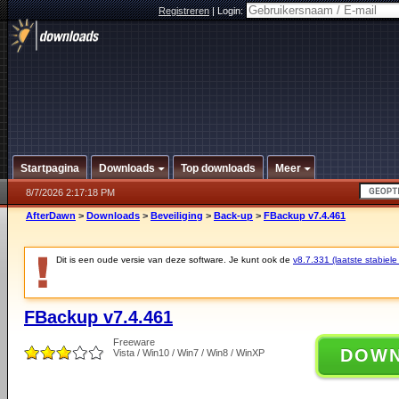
Registreren
|
Login:
Startpagina
Downloads
Top downloads
Meer
8/7/2026 2:17:18 PM
AfterDawn
>
Downloads
>
Beveiliging
>
Back-up
>
FBackup v7.4.461
Dit is een oude versie van deze software. Je kunt ook de
v8.7.331 (laatste stabiele
FBackup v7.4.461
Freeware
DOW
Vista / Win10 / Win7 / Win8 / WinXP