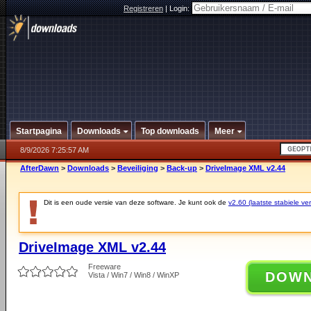
Registreren
|
Login:
Startpagina
Downloads
Top downloads
Meer
8/9/2026 7:25:57 AM
AfterDawn
>
Downloads
>
Beveiliging
>
Back-up
>
DriveImage XML v2.44
Dit is een oude versie van deze software. Je kunt ook de
v2.60 (laatste stabiele ver
DriveImage XML v2.44
Freeware
DOW
Vista / Win7 / Win8 / WinXP