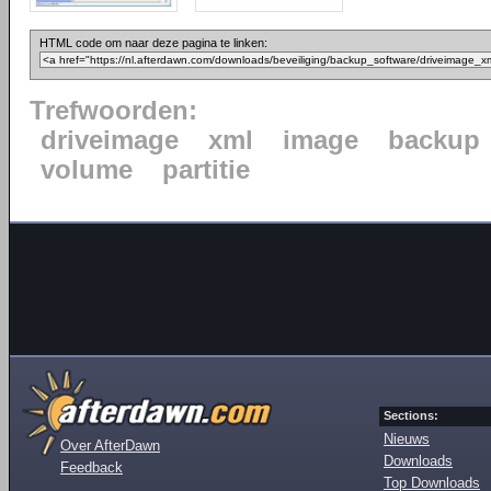
HTML code om naar deze pagina te linken:
Trefwoorden:
driveimage
xml
image
backup
volume
partitie
Sections:
Nieuws
Over AfterDawn
Downloads
Feedback
Top Downloads