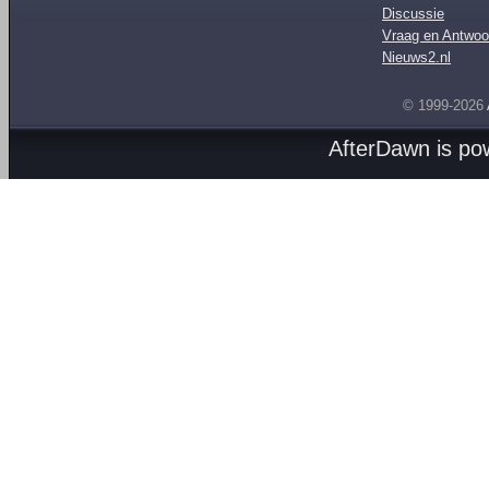
Discussie
Vraag en Antwoo
Nieuws2.nl
© 1999-2026
AfterDawn is p