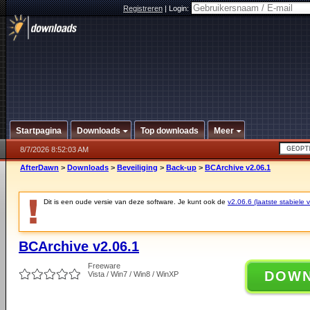
Registreren
|
Login:
Startpagina
Downloads
Top downloads
Meer
8/7/2026 8:52:03 AM
AfterDawn
>
Downloads
>
Beveiliging
>
Back-up
>
BCArchive v2.06.1
Dit is een oude versie van deze software. Je kunt ook de
v2.06.6 (laatste stabiele v
BCArchive v2.06.1
Freeware
DOW
Vista / Win7 / Win8 / WinXP