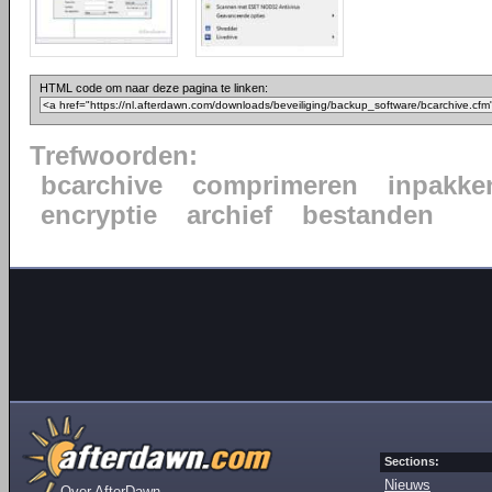
HTML code om naar deze pagina te linken:
Trefwoorden:
bcarchive
comprimeren
inpakke
encryptie
archief
bestanden
Sections:
Nieuws
Over AfterDawn