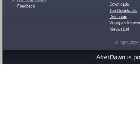
Downloads
Feedback
Top Downloads
Discussie
Vraag en Antwoo
Nieuws2.nl
© 1999-2026
AfterDawn is p