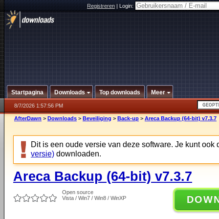
Registreren
|
Login:
Startpagina
Downloads
Top downloads
Meer
8/7/2026 1:57:56 PM
AfterDawn
>
Downloads
>
Beveiliging
>
Back-up
>
Areca Backup (64-bit) v7.3.7
Dit is een oude versie van deze software. Je kunt ook
versie)
downloaden.
Areca Backup (64-bit) v7.3.7
Open source
DOW
Vista / Win7 / Win8 / WinXP