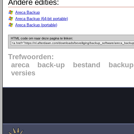
Andere edities:
Areca Backup
Areca Backup (64-bit portable)
Areca Backup (portable)
HTML code om naar deze pagina te linken:
Trefwoorden:
areca
back-up
bestand
backup
versies