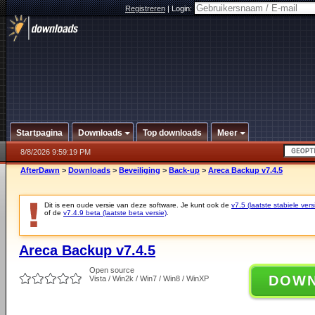
Registreren
|
Login:
Startpagina
Downloads
Top downloads
Meer
8/8/2026 9:59:19 PM
AfterDawn
>
Downloads
>
Beveiliging
>
Back-up
>
Areca Backup v7.4.5
Dit is een oude versie van deze software. Je kunt ook de
v7.5 (laatste stabiele vers
of de
v7.4.9 beta (laatste beta versie)
.
Areca Backup v7.4.5
Open source
DOW
Vista / Win2k / Win7 / Win8 / WinXP