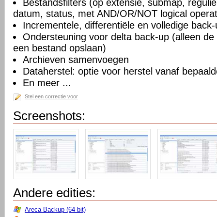
Bestandsfilters (op extensie, submap, regulie
datum, status, met AND/OR/NOT logical operat
Incrementele, differentiële en volledige back
Ondersteuning voor delta back-up (alleen d
een bestand opslaan)
Archieven samenvoegen
Dataherstel: optie voor herstel vanaf bepaal
En meer ...
Stel een correctie voor
Screenshots:
Andere edities:
Areca Backup (64-bit)