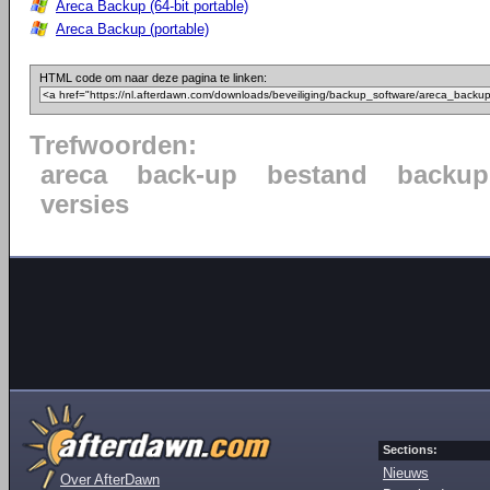
Areca Backup (64-bit portable)
Areca Backup (portable)
HTML code om naar deze pagina te linken:
Trefwoorden:
areca
back-up
bestand
backup
versies
Sections:
Nieuws
Over AfterDawn