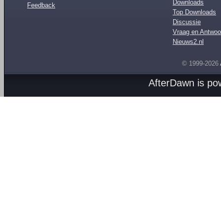
Downloads
Feedback
Top Downloads
Discussie
Vraag en Antwoo
Nieuws2.nl
© 1999-2026
AfterDawn is p