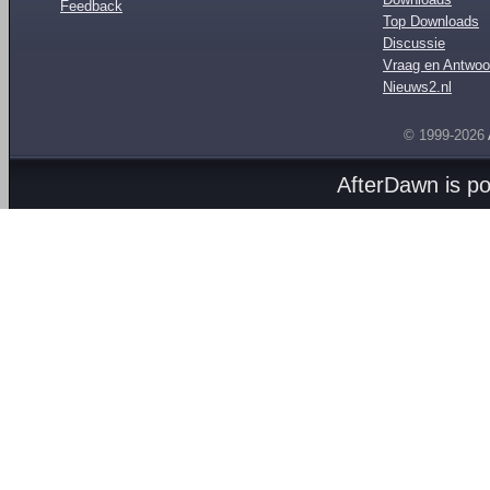
Feedback
Top Downloads
Discussie
Vraag en Antwoo
Nieuws2.nl
© 1999-2026
AfterDawn is p