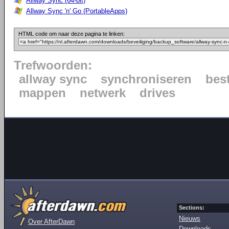
Allway Sync (64-bit)
Allway Sync 'n' Go (PortableApps)
HTML code om naar deze pagina te linken:
Trefwoorden:
allway sync
synchroniseren
bes
mappen
netwerk
drives
Sections:
Nieuws
Over AfterDawn
Downloads