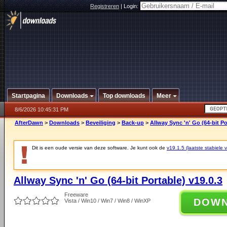
Registreren
|
Login:
Startpagina
Downloads
Top downloads
Meer
8/6/2026 10:45:31 PM
AfterDawn
>
Downloads
>
Beveiliging
>
Back-up
>
Allway Sync 'n' Go (64-bit Po
Dit is een oude versie van deze software. Je kunt ook de
v19.1.5 (laatste stabiele v
Allway Sync 'n' Go (64-bit Portable) v19.0.3
Freeware
DOW
Vista / Win10 / Win7 / Win8 / WinXP