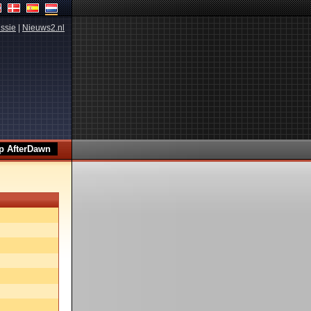
ssie
|
Nieuws2.nl