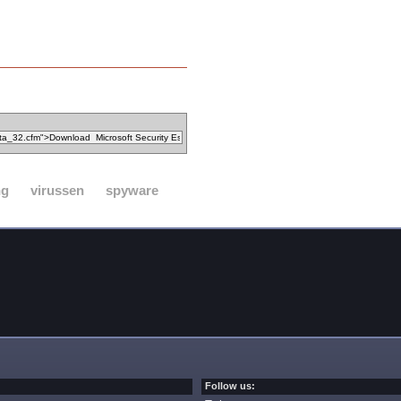
ng
virussen
spyware
Follow us: