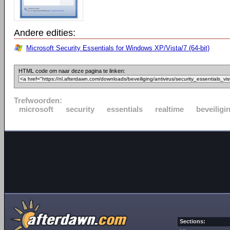
Andere edities:
Microsoft Security Essentials for Windows XP/Vista/7 (64-bit)
HTML code om naar deze pagina te linken:
Trefwoorden:
microsoft
security
essentials
realtime
beveiligi
Sections: