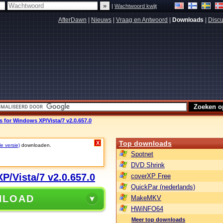
|
Wachtwoord kwijt
AfterDawn
|
Nieuws
|
Vraag en Antwoord
|
Downloads
|
Discu
s for Windows XP/Vista/7 v2.0.657.0
Top downloads
X
le versie)
downloaden.
Spotnet
DVD Shrink
P/Vista/7 v2.0.657.0
coverXP Free
QuickPar (nederlands)
NLOAD
MakeMKV
HWiNFO64
Meer top downloads