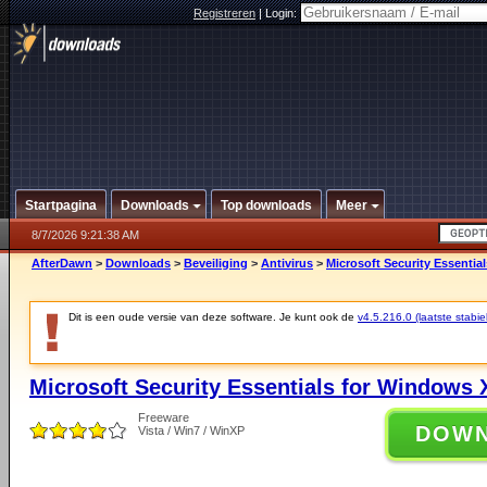
Registreren
|
Login:
Startpagina
Downloads
Top downloads
Meer
8/7/2026 9:21:38 AM
AfterDawn
>
Downloads
>
Beveiliging
>
Antivirus
>
Microsoft Security Essential
Dit is een oude versie van deze software. Je kunt ook de
v4.5.216.0 (laatste stabie
Microsoft Security Essentials for Windows X
Freeware
DOW
Vista / Win7 / WinXP