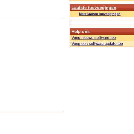
Laatste toevoegingen
Meer laatste toevoegingen
Help ons
Voeg nieuwe software toe
Voeg een software update toe