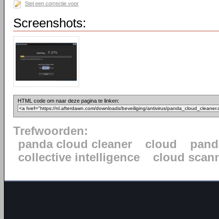
Stel een correctie voor
Screenshots:
HTML code om naar deze pagina te linken:
Trefwoorden:
panda cloud cleaner
cloud
pand
collective intelligence
cloud scan