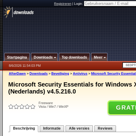
Registreren
|
Login:
Startpagina
Downloads
Top downloads
Meer
8/6/2026 11:54:03 PM
AfterDawn
>
Downloads
>
Beveiliging
>
Antivirus
>
Microsoft Security Essentia
Microsoft Security Essentials for Windows 
(Nederlands) v4.5.216.0
Freeware
GRAT
Vista / Win7 / WinXP
Beschrijving
Informatie
Alle versies
Reviews