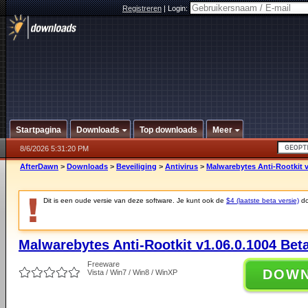
Registreren
|
Login:
Startpagina
Downloads
Top downloads
Meer
8/6/2026 5:31:20 PM
AfterDawn
>
Downloads
>
Beveiliging
>
Antivirus
>
Malwarebytes Anti-Rootkit v
Dit is een oude versie van deze software. Je kunt ook de
$4 (laatste beta versie)
do
Malwarebytes Anti-Rootkit v1.06.0.1004 Bet
Freeware
DOW
Vista / Win7 / Win8 / WinXP