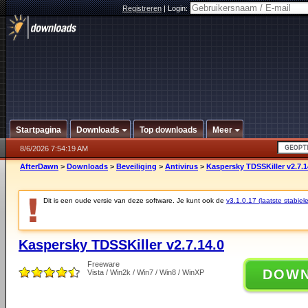
Registreren
|
Login:
Startpagina
Downloads
Top downloads
Meer
8/6/2026 7:54:19 AM
AfterDawn
>
Downloads
>
Beveiliging
>
Antivirus
>
Kaspersky TDSSKiller v2.7.1
Dit is een oude versie van deze software. Je kunt ook de
v3.1.0.17 (laatste stabiele
Kaspersky TDSSKiller v2.7.14.0
Freeware
DOW
Vista / Win2k / Win7 / Win8 / WinXP