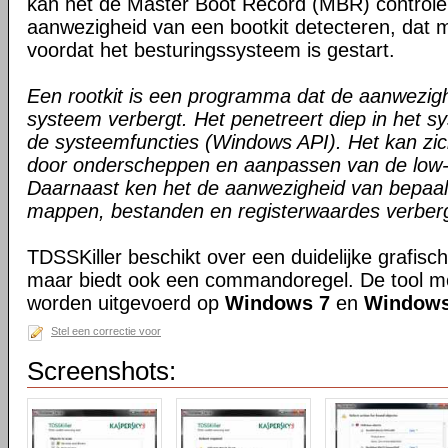
kan het de Master Boot Record (MBR) controle
aanwezigheid van een bootkit detecteren, dat 
voordat het besturingssysteem is gestart.
Een rootkit is een programma dat de aanwezigh
systeem verbergt. Het penetreert diep in het 
de systeemfuncties (Windows API). Het kan zich
door onderscheppen en aanpassen van de low-l
Daarnaast ken het de aanwezigheid van bepaa
mappen, bestanden en registerwaardes verber
TDSSKiller beschikt over een duidelijke grafisc
maar biedt ook een commandoregel. De tool mo
worden uitgevoerd op
Windows 7
en
Windows
Stel een correctie voor
Screenshots: