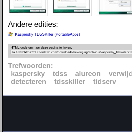
Andere edities:
Kaspersky TDSSKiller (PortableApps)
HTML code om naar deze pagina te linken:
Trefwoorden:
kaspersky
tdss
alureon
verwij
detecteren
tdsskiller
tidserv