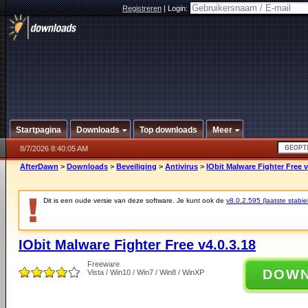
Registreren
|
Login:
Startpagina
Downloads
Top downloads
Meer
8/7/2026 8:40:05 AM
AfterDawn
>
Downloads
>
Beveiliging
>
Antivirus
>
IObit Malware Fighter Free v
Dit is een oude versie van deze software. Je kunt ook de
v8.0.2.595 (laatste stabie
IObit Malware Fighter Free v4.0.3.18
Freeware
DOW
Vista / Win10 / Win7 / Win8 / WinXP