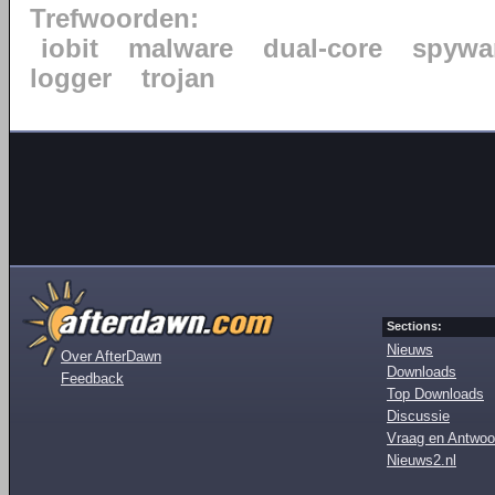
Trefwoorden:
iobit
malware
dual-core
spywa
logger
trojan
Sections:
Nieuws
Over AfterDawn
Downloads
Feedback
Top Downloads
Discussie
Vraag en Antwoo
Nieuws2.nl