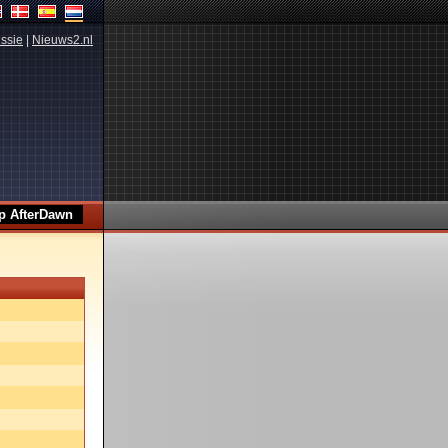
ssie
|
Nieuws2.nl