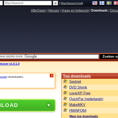
|
Wachtwoord kwijt
AfterDawn
|
Nieuws
|
Vraag en Antwoord
|
Downloads
|
Discu
over v1.0.1.0
Top downloads
X
versie)
downloaden.
Spotnet
DVD Shrink
coverXP Free
QuickPar (nederlands)
NLOAD
MakeMKV
HWiNFO64
Meer top downloads