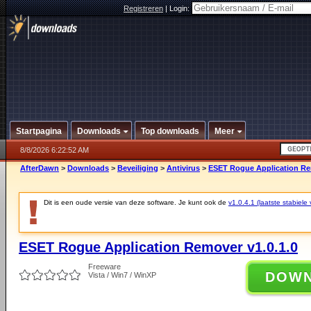
Registreren
|
Login:
Startpagina
Downloads
Top downloads
Meer
8/8/2026 6:22:52 AM
AfterDawn
>
Downloads
>
Beveiliging
>
Antivirus
>
ESET Rogue Application Rem
Dit is een oude versie van deze software. Je kunt ook de
v1.0.4.1 (laatste stabiele 
ESET Rogue Application Remover v1.0.1.0
Freeware
DOW
Vista / Win7 / WinXP