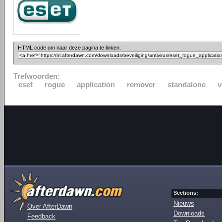
HTML code om naar deze pagina te linken:
Trefwoorden:
eset
rogue
application
remover
standalone
v
Sections:
Nieuws
Over AfterDawn
Downloads
Feedback