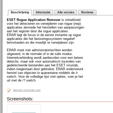
Beschrijving
Informatie
Alle versies
Reviews
ESET Rogue Application Remover
is ontwikkeld
voor het detecteren en verwijderen van rogue (nep)
applicaties alsmede het herstellen van aanpassingen
aan het register door die rogue applicaties.
ERAR legt de focus in de eerste instantie op rogue
applicaties die het besturingssysteem negatief
beïnvloeden en die moeilijk te verwijderen zijn.
ERAR moet met adminstratorrechten worden
uitgeoerd, in de normale of in de safe modus.
Internetverbinding wordt aanbevolen voor een betere
detectie, maar ook voor automatisch inzenden van
gedetecteerde bestanden aan het ESET viruslab,
indien toegestaan door gebruiker. ERAR ondersteunt
herstel van objecten in quarantaine middels de /r
switch. Voor de volledige lijst met opties, voer je het
uit met de /? switch.
Stel een correctie voor
Screenshots: