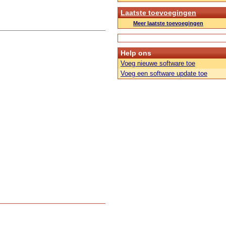
Laatste toevoegingen
Meer laatste toevoegingen
Help ons
Voeg nieuwe software toe
Voeg een software update toe