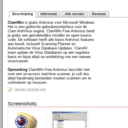
Beschrijving
Informatie
Alle versies
Reviews
ClamWin
is gratis Antivirus voor Microsoft Windows.
Het is een grafische gebruikersinterface voor de
Clam AntiVirus engine. ClamWin Free Antivirus biedt
je gratis een gemakkelijke installer en open-source
code. De software heeft alle basis Antivirus features
aan boord, inclusief Scanning Planner en
Automatische Virus Database Updates. ClamAV
team update de Virus Databases op een reguliere
basis en bijna altijd na ontdekking van een nieuwe
virus/variant.
Opmerking
ClamWin Free Antivirus beschikt niet
over een on-access real-time scanner, je zult dus
altijd handmatig bestanden moeten scannen om te
controleren op virussen.
Stel een correctie voor
Screenshots: