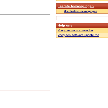
Laatste toevoegingen
Meer laatste toevoegingen
Help ons
Voeg nieuwe software toe
Voeg een software update toe