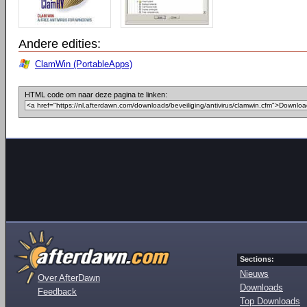
Andere edities:
ClamWin (PortableApps)
HTML code om naar deze pagina te linken:
Sections:
Nieuws
Over AfterDawn
Downloads
Feedback
Top Downloads