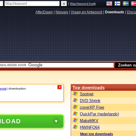
|
Wachtwoord kwijt
AfterDawn
|
Nieuws
|
Vraag en Antwoord
|
Downloads
|
Discu
Top downloads
X
ersie)
downloaden.
Spotnet
DVD Shrink
coverXP Free
QuickPar (nederlands)
NLOAD
MakeMKV
HWiNFO64
Meer top downloads