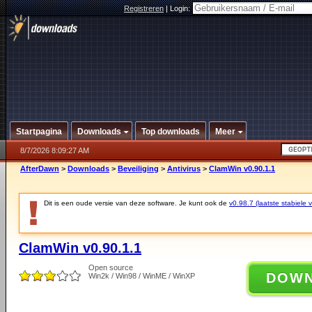
Registreren
|
Login:
Startpagina
Downloads
Top downloads
Meer
8/7/2026 8:09:27 AM
AfterDawn
>
Downloads
>
Beveiliging
>
Antivirus
>
ClamWin v0.90.1.1
Dit is een oude versie van deze software. Je kunt ook de
v0.98.7 (laatste stabiele v
ClamWin v0.90.1.1
Open source
DOW
Win2k / Win98 / WinME / WinXP