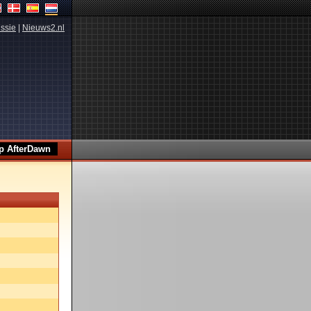
ssie
|
Nieuws2.nl