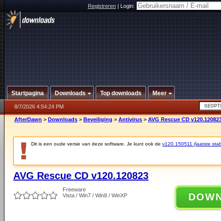
Registreren
|
Login:
Startpagina
Downloads
Top downloads
Meer
8/7/2026 4:54:24 PM
AfterDawn
>
Downloads
>
Beveiliging
>
Antivirus
>
AVG Rescue CD v120.12082
Dit is een oude versie van deze software. Je kunt ook de
v120.150511 (laatste stab
AVG Rescue CD v120.120823
Freeware
DOW
Vista / Win7 / Win8 / WinXP