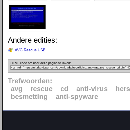
Andere edities:
AVG Rescue USB
HTML code om naar deze pagina te linken:
Trefwoorden:
avg
rescue
cd
anti-virus
hers
besmetting
anti-spyware