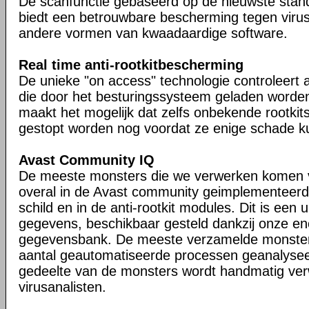
De scanfunctie gebaseerd op de nieuwste stan
biedt een betrouwbare bescherming tegen viru
andere vormen van kwaadaardige software.
Real time anti-rootkitbescherming
De unieke "on access" technologie controleert a
die door het besturingssysteem geladen worden 
maakt het mogelijk dat zelfs onbekende rootkit
gestopt worden nog voordat ze enige schade k
Avast Community IQ
De meeste monsters die we verwerken komen 
overal in de Avast community geimplementeerd 
schild en in de anti-rootkit modules. Dit is een
gegevens, beschikbaar gesteld dankzij onze e
gegevensbank. De meeste verzamelde monste
aantal geautomatiseerde processen geanalyseer
gedeelte van de monsters wordt handmatig ver
virusanalisten.