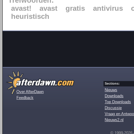
Trefwoorden:
avast!
avast
gratis
antivirus
heuristisch
Sections:
Nieuws
Over AfterDawn
Downloads
Feedback
Top Downloads
Discussie
Vraag en Antwoo
Nieuws2.nl
© 1999-2026