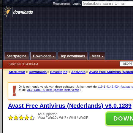
Registreren
|
Login:
Startpagina
Downloads
Top downloads
Meer
8/8/2026 3:34:00 AM
AfterDawn
>
Downloads
>
Beveiliging
>
Antivirus
>
Avast Free Antivirus (Neder
Dit is een oude versie van deze software. Je kunt ook de
v19.1.4142.424 (laatste st
of de
v8.0.1484 R2 beta (laatste beta versie)
.
Avast Free Antivirus (Nederlands) v6.0.1289
Ad-supported
DOW
Vista / Win10 / Win7 / Win8 / WinXP