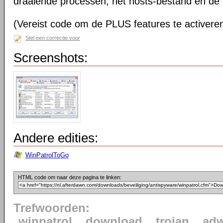
draaiende processen, het hosts-bestand en de
(Vereist code om de PLUS features te activere
Stel een correctie voor
Screenshots:
Andere edities:
WinPatrolToGo
HTML code om naar deze pagina te linken:
Trefwoorden:
winpatrol
download
trojan
adw