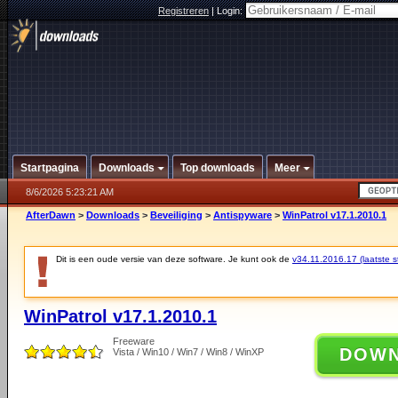
Registreren
|
Login:
Startpagina
Downloads
Top downloads
Meer
8/6/2026 5:23:21 AM
AfterDawn
>
Downloads
>
Beveiliging
>
Antispyware
>
WinPatrol v17.1.2010.1
Dit is een oude versie van deze software. Je kunt ook de
v34.11.2016.17 (laatste st
WinPatrol v17.1.2010.1
Freeware
DOW
Vista / Win10 / Win7 / Win8 / WinXP