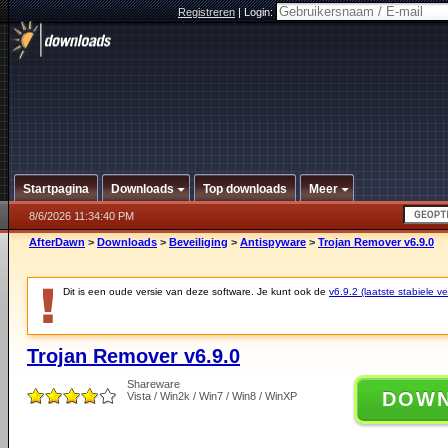
Registreren
|
Login:
Startpagina
Downloads
Top downloads
Meer
8/6/2026 11:34:40 PM
AfterDawn
>
Downloads
>
Beveiliging
>
Antispyware
>
Trojan Remover v6.9.0
Dit is een oude versie van deze software. Je kunt ook de
v6.9.2 (laatste stabiele ve
Trojan Remover v6.9.0
Shareware
DOW
Vista / Win2k / Win7 / Win8 / WinXP