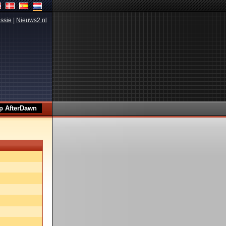
ssie
|
Nieuws2.nl