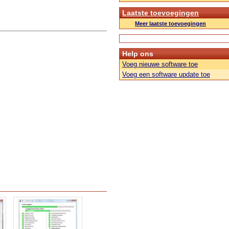
Laatste toevoegingen
Meer laatste toevoegingen
Help ons
Voeg nieuwe software toe
Voeg een software update toe