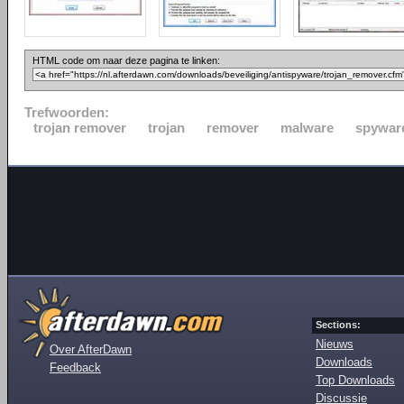
HTML code om naar deze pagina te linken:
Trefwoorden:
trojan remover
trojan
remover
malware
spywar
Sections:
Nieuws
Over AfterDawn
Downloads
Feedback
Top Downloads
Discussie