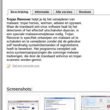
Beschrijving
Informatie
Alle versies
Reviews
Trojan Remover
helpt je bij het verwijderen van
malware: trojan horses, wormen, adware en spyware.
Waar de standaard anti-virus software faalt bij het
detecteren of het effectief uitschakelen daarvan, is
een speciale malwareverwijderaar nodig. Trojan
Remover is specifiek ontworpen om malware uit te
schakelen en te verwijderen zonder dat de gebruiker
zelf handmatig systeembestanden of registeritems
hoeft te bewerken. Het programma verwijdert ook
extra systeemaanpassingen die sommige malware
toebrengen, die door de standaard antivirus en trojan
scanners worden gemist.
Stel een correctie voor
Screenshots: