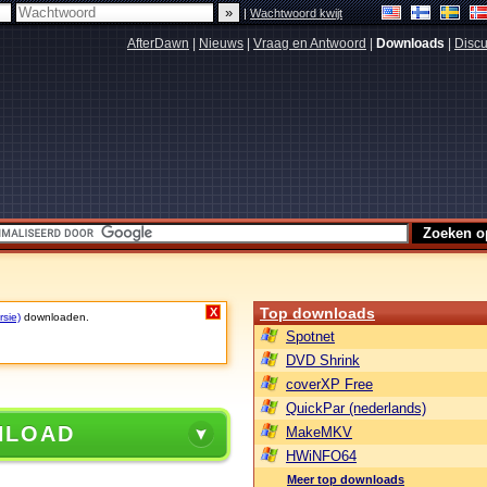
|
Wachtwoord kwijt
AfterDawn
|
Nieuws
|
Vraag en Antwoord
|
Downloads
|
Discu
Top downloads
X
rsie)
downloaden.
Spotnet
DVD Shrink
coverXP Free
QuickPar (nederlands)
NLOAD
MakeMKV
HWiNFO64
Meer top downloads