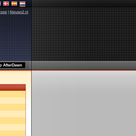
ssie
|
Nieuws2.nl