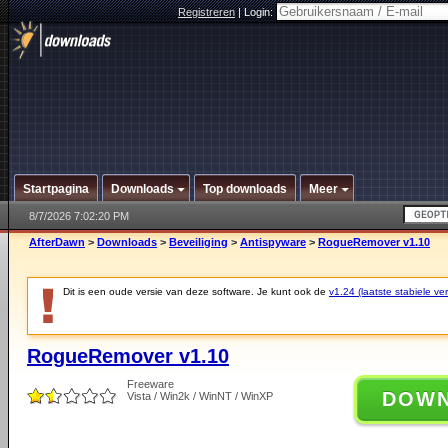
Registreren
|
Login:
Startpagina
Downloads
Top downloads
Meer
8/7/2026 7:02:20 PM
AfterDawn
>
Downloads
>
Beveiliging
>
Antispyware
>
RogueRemover v1.10
Dit is een oude versie van deze software. Je kunt ook de
v1.24 (laatste stabiele ver
RogueRemover v1.10
Freeware
DOW
Vista / Win2k / WinNT / WinXP