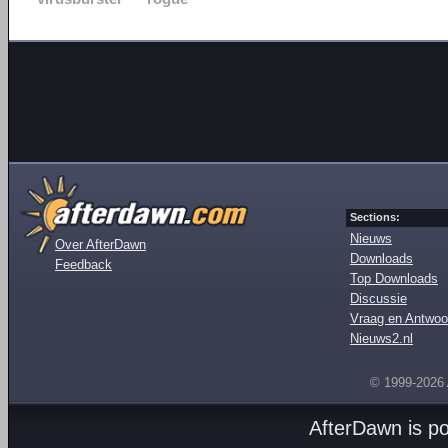
Sections:
Nieuws
Over AfterDawn
Downloads
Feedback
Top Downloads
Discussie
Vraag en Antwoo
Nieuws2.nl
© 1999-2026
AfterDawn is p