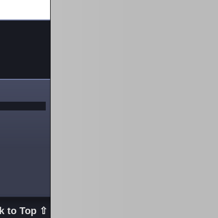
k to Top ⇧