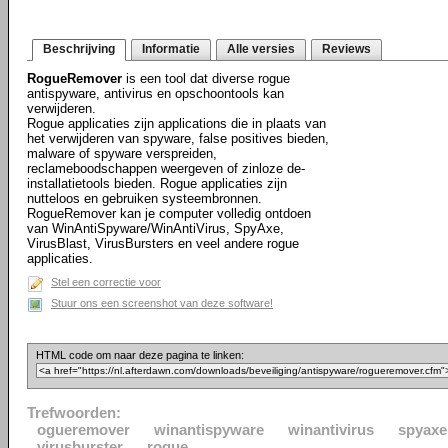
Beschrijving
Informatie
Alle versies
Reviews
RogueRemover
is een tool dat diverse rogue
antispyware, antivirus en opschoontools kan
verwijderen.
Rogue applicaties zijn applications die in plaats van
het verwijderen van spyware, false positives bieden,
malware of spyware verspreiden,
reclameboodschappen weergeven of zinloze de-
installatietools bieden. Rogue applicaties zijn
nutteloos en gebruiken systeembronnen.
RogueRemover kan je computer volledig ontdoen
van WinAntiSpyware/WinAntiVirus, SpyAxe,
VirusBlast, VirusBursters en veel andere rogue
applicaties.
Stel een correctie voor
Stuur ons een screenshot van deze software!
HTML code om naar deze pagina te linken:
Trefwoorden:
ogueremover
winantispyware
winantivirus
spyaxe
virusburster
rogue