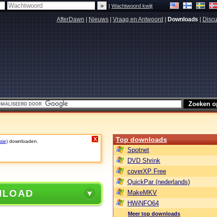
|
Wachtwoord kwijt
AfterDawn
|
Nieuws
|
Vraag en Antwoord
|
Downloads
|
Discu
Top downloads
X
sie)
downloaden.
Spotnet
DVD Shrink
coverXP Free
QuickPar (nederlands)
NLOAD
MakeMKV
HWiNFO64
Meer top downloads