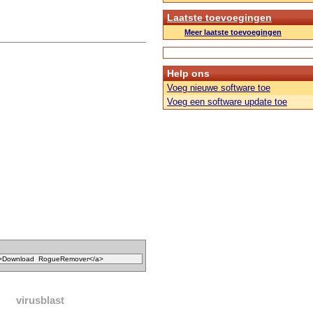
Laatste toevoegingen
Meer laatste toevoegingen
Help ons
Voeg nieuwe software toe
Voeg een software update toe
virusblast