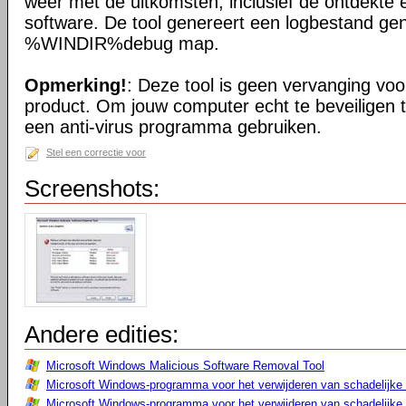
weer met de uitkomsten, inclusief de ontdekte 
software. De tool genereert een logbestand ge
%WINDIR%debug map.
Opmerking!
: Deze tool is geen vervanging voor
product. Om jouw computer echt te beveiligen 
een anti-virus programma gebruiken.
Stel een correctie voor
Screenshots:
Andere edities:
Microsoft Windows Malicious Software Removal Tool
Microsoft Windows-programma voor het verwijderen van schadelijke 
Microsoft Windows-programma voor het verwijderen van schadelijke s