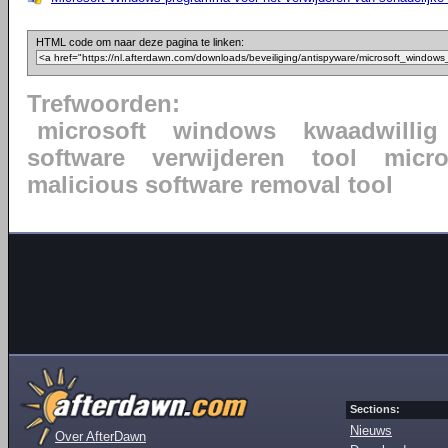
HTML code om naar deze pagina te linken:
Trefwoorden:
microsoft
windows
kwaadwillig
software
verwijderen
tool
micr
malicious software removal tool
Sections:
Nieuws
Over AfterDawn