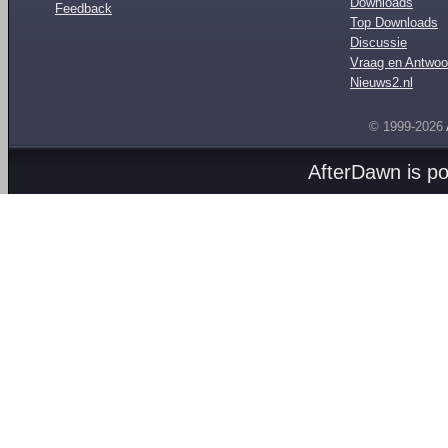
Downloads
Feedback
Top Downloads
Discussie
Vraag en Antwoo
Nieuws2.nl
© 1999-2026
AfterDawn is p