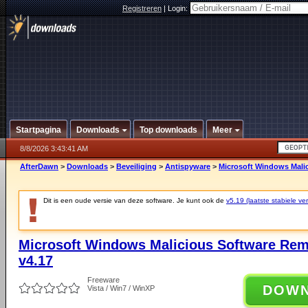
Registreren
|
Login:
Startpagina
Downloads
Top downloads
Meer
8/8/2026 3:43:41 AM
AfterDawn
>
Downloads
>
Beveiliging
>
Antispyware
>
Microsoft Windows Malic
Dit is een oude versie van deze software. Je kunt ook de
v5.19 (laatste stabiele ver
Microsoft Windows Malicious Software Remo
v4.17
Freeware
DOW
Vista / Win7 / WinXP