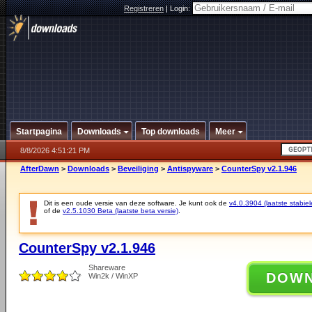
Registreren
|
Login:
Startpagina
Downloads
Top downloads
Meer
8/8/2026 4:51:21 PM
AfterDawn
>
Downloads
>
Beveiliging
>
Antispyware
>
CounterSpy v2.1.946
Dit is een oude versie van deze software. Je kunt ook de
v4.0.3904 (laatste stabiel
of de
v2.5.1030 Beta (laatste beta versie)
.
CounterSpy v2.1.946
Shareware
DOW
Win2k / WinXP