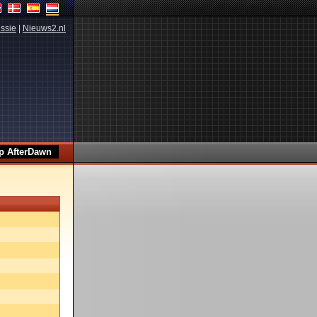
ssie
|
Nieuws2.nl