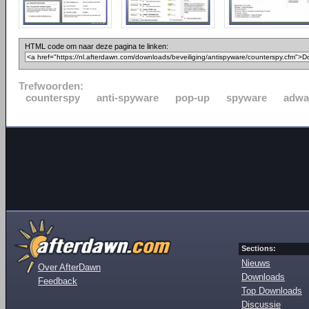
HTML code om naar deze pagina te linken:
Trefwoorden:
counterspy
anti-spyware
pop-up
spyware
adwa
Sections:
Nieuws
Over AfterDawn
Downloads
Feedback
Top Downloads
Discussie