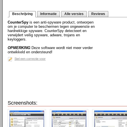
Beschrijving
Informatie
Alle versies
Reviews
CounterSpy
is een anti-spyware product, ontworpen
om je computer te beschermen tegen ongewenste en
hardnekkige spyware. CounterSpy detecteert en
verwijdert veilig spyware, adware, trojans en
keyloggers.
OPMERKING
Deze software wordt niet meer verder
ontwikkeld en ondersteund!
Stel een correctie voor
Screenshots: