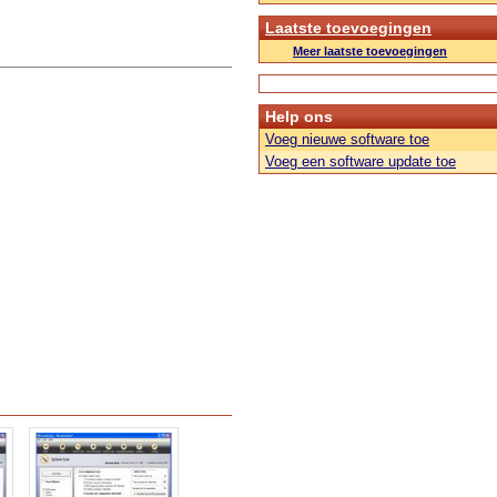
Laatste toevoegingen
Meer laatste toevoegingen
Help ons
Voeg nieuwe software toe
Voeg een software update toe