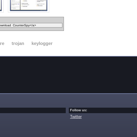
re
trojan
keylogger
Follow us:
Twitter