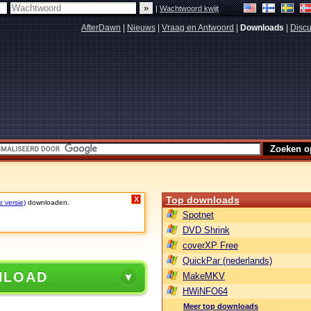
|
Wachtwoord kwijt
AfterDawn
|
Nieuws
|
Vraag en Antwoord
|
Downloads
|
Discu
Top downloads
X
e versie)
downloaden.
Spotnet
DVD Shrink
coverXP Free
QuickPar (nederlands)
NLOAD
MakeMKV
HWiNFO64
Meer top downloads