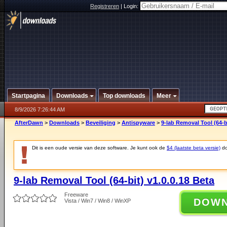
Registreren
|
Login:
Startpagina
Downloads
Top downloads
Meer
8/9/2026 7:26:44 AM
AfterDawn
>
Downloads
>
Beveiliging
>
Antispyware
>
9-lab Removal Tool (64-bi
Dit is een oude versie van deze software. Je kunt ook de
$4 (laatste beta versie)
do
9-lab Removal Tool (64-bit) v1.0.0.18 Beta
Freeware
DOW
Vista / Win7 / Win8 / WinXP