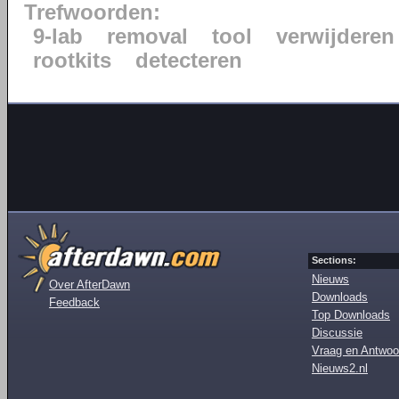
Trefwoorden:
9-lab
removal
tool
verwijderen
rootkits
detecteren
Sections:
Nieuws
Over AfterDawn
Downloads
Feedback
Top Downloads
Discussie
Vraag en Antwoo
Nieuws2.nl