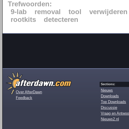
Trefwoorden:
9-lab
removal
tool
verwijderen
rootkits
detecteren
Sections:
Nieuws
Over AfterDawn
Downloads
Feedback
Top Downloads
Discussie
Vraag en Antwoo
Nieuws2.nl