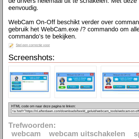
de drivers helemaal uit te schakelen. Met deze 
eenvoudig.
WebCam On-Off beschikt verder over command
gebruik het WebCam.exe /? commando om all
commando's te bekijken.
Stel een correctie voor
Screenshots:
HTML code om naar deze pagina te linken:
Trefwoorden:
webcam
webcam uitschakelen
s