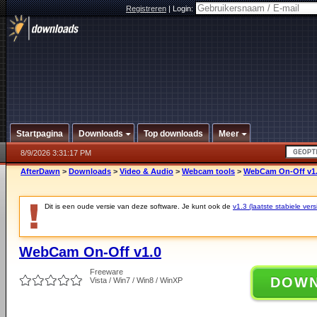
Registreren
|
Login:
Startpagina
Downloads
Top downloads
Meer
8/9/2026 3:31:17 PM
AfterDawn
>
Downloads
>
Video & Audio
>
Webcam tools
>
WebCam On-Off v1
Dit is een oude versie van deze software. Je kunt ook de
v1.3 (laatste stabiele vers
WebCam On-Off v1.0
Freeware
DOW
Vista / Win7 / Win8 / WinXP