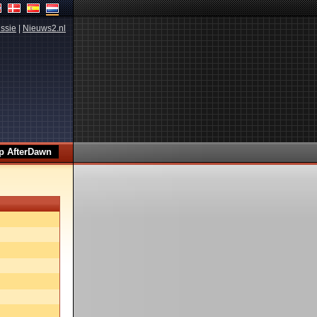
ssie
|
Nieuws2.nl