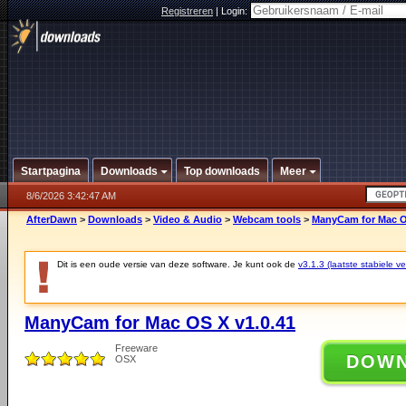
Registreren
|
Login:
Startpagina
Downloads
Top downloads
Meer
8/6/2026 3:42:47 AM
AfterDawn
>
Downloads
>
Video & Audio
>
Webcam tools
>
ManyCam for Mac O
Dit is een oude versie van deze software. Je kunt ook de
v3.1.3 (laatste stabiele ve
ManyCam for Mac OS X v1.0.41
Freeware
DOW
OSX