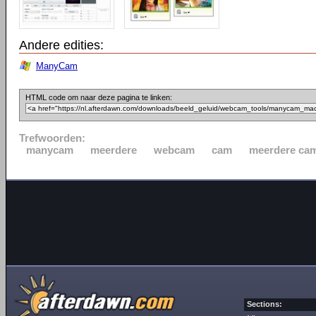
Andere edities:
ManyCam
HTML code om naar deze pagina te linken:
Trefwoorden:
manycam
meerdere
webcam
cam
meerdere ca
Sections: