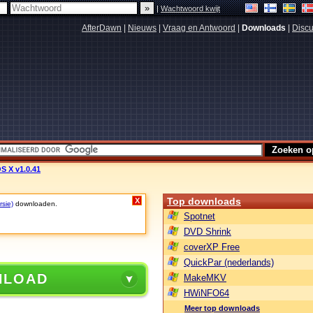
|
Wachtwoord kwijt
AfterDawn
|
Nieuws
|
Vraag en Antwoord
|
Downloads
|
Discu
S X v1.0.41
Top downloads
X
rsie)
downloaden.
Spotnet
DVD Shrink
coverXP Free
QuickPar (nederlands)
NLOAD
MakeMKV
HWiNFO64
Meer top downloads