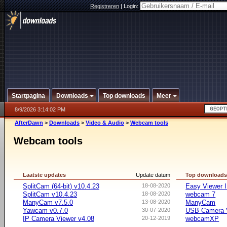
Registreren
|
Login:
Startpagina
Downloads
Top downloads
Meer
8/9/2026 3:14:02 PM
AfterDawn
>
Downloads
>
Video & Audio
>
Webcam tools
Webcam tools
Laatste updates
Update datum
Top download
SplitCam (64-bit) v10.4.23
18-08-2020
Easy Viewer 
SplitCam v10.4.23
18-08-2020
webcam 7
ManyCam v7.5.0
13-08-2020
ManyCam
Yawcam v0.7.0
30-07-2020
USB Camera 
IP Camera Viewer v4.08
20-12-2019
webcamXP