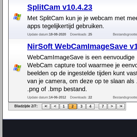
SplitCam v10.4.23
Met SplitCam kun je je webcam met me
apps tegelijkertijd gebruiken.
Update datum:
18-08-2020
Downloads :
25
Bestandsgrootte
NirSoft WebCamImageSave v1
WebCamImageSave is een eenvoudige
WebCam capture tool waarmee je eenv
beelden op de ingestelde tijden kunt vas
van je camera, om deze op te slaan als .
.png of .bmp bestand.
Update datum:
14-06-2012
Downloads :
22
Bestandsgrootte
Bladzijde 2/7:
...
1
2
3
4
7