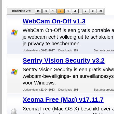
Bladzijde 2/7:
...
1
2
3
4
7
WebCam On-Off v1.3
WebCam On-Off is een gratis portable 
je webcam echt volledig uit te schakele
je privacy te beschermen.
Update datum:
08-11-2017
Downloads :
119
Bestandsgrootte
Sentry Vision Security v3.2
Sentry Vision Security is een gratis volw
webcam-beveiligings- en surveillancesy
voor Windows.
Update datum:
11-04-2013
Downloads :
101
Bestandsgrootte
Xeoma Free (Mac) v17.11.7
Xeoma Free (Mac OS X) beschikt over a