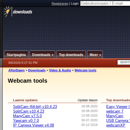
Registreren
|
Login:
Startpagina
Downloads
Top downloads
Meer
8/6/2026 6:27:41 PM
AfterDawn
>
Downloads
>
Video & Audio
>
Webcam tools
Webcam tools
Laatste updates
Update datum
Top download
SplitCam (64-bit) v10.4.23
18-08-2020
Easy Viewer 
SplitCam v10.4.23
18-08-2020
webcam 7
ManyCam v7.5.0
13-08-2020
ManyCam
Yawcam v0.7.0
30-07-2020
USB Camera 
IP Camera Viewer v4.08
20-12-2019
webcamXP