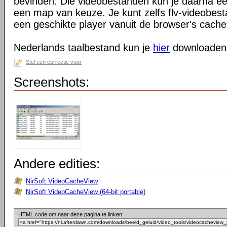
bevinden. Die videobestanden kun je daarna e
een map van keuze. Je kunt zelfs flv-videobes
een geschikte player vanuit de browser's cach
Nederlands taalbestand kun je
hier
downloaden
Stel een correctie voor
Screenshots:
Andere edities:
NirSoft VideoCacheView
NirSoft VideoCacheView (64-bit portable)
HTML code om naar deze pagina te linken: