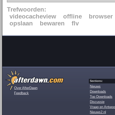
Trefwoorden:
videocacheview
offline
browser
opslaan
bewaren
flv
Sections:
Nieuws
Over AfterDawn
Downloads
Feedback
Top Downloads
Discussie
Vraag en Antwoo
Nieuws2.nl