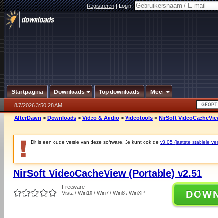
Registreren
|
Login:
Startpagina
Downloads
Top downloads
Meer
8/7/2026 3:50:28 AM
AfterDawn
>
Downloads
>
Video & Audio
>
Videotools
>
NirSoft VideoCacheView
Dit is een oude versie van deze software. Je kunt ook de
v3.05 (laatste stabiele ver
NirSoft VideoCacheView (Portable) v2.51
Freeware
DOW
Vista / Win10 / Win7 / Win8 / WinXP