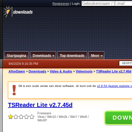
Registreren
|
Login:
Startpagina
Downloads
Top downloads
Meer
8/6/2026 8:16:35 PM
AfterDawn
>
Downloads
>
Video & Audio
>
Videotools
>
TSReader Lite v2.7.45d
Dit is een oude versie van deze software. Je kunt ook de
v2.8.54 (laatste stabiele v
TSReader Lite v2.7.45d
Freeware
DOW
Vista / Win10 / Win2k / Win7 / Win8 /
WinXP