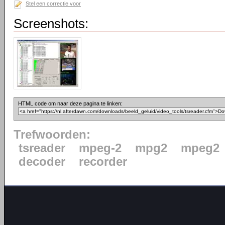
Stel een correctie voor
Screenshots:
HTML code om naar deze pagina te linken:
Trefwoorden:
tsreader
mpeg-2
mpg2
mpeg2
decoder
recorder