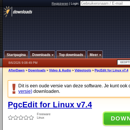
Registreren
|
Login:
Startpagina
Downloads
Top downloads
Meer
8/6/2026 9:08:49 PM
AfterDawn
>
Downloads
>
Video & Audio
>
Videotools
>
PgcEdit for Linux v7.4
Dit is een oude versie van deze software. Je kunt ook
versie)
downloaden.
PgcEdit for Linux v7.4
Freeware
DOW
Linux