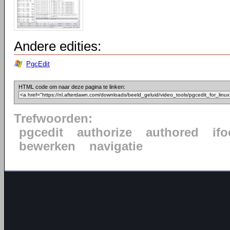
Andere edities:
PgcEdit
HTML code om naar deze pagina te linken:
Trefwoorden:
pgcedit
authorize
authored
ifo
bewerken
navigatie