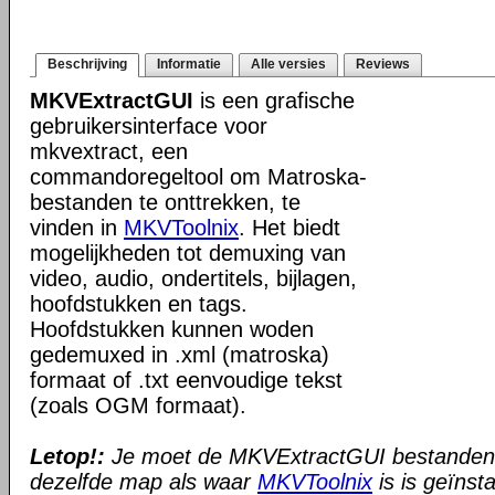
Beschrijving
Informatie
Alle versies
Reviews
MKVExtractGUI
is een grafische
gebruikersinterface voor
mkvextract, een
commandoregeltool om Matroska-
bestanden te onttrekken, te
vinden in
MKVToolnix
. Het biedt
mogelijkheden tot demuxing van
video, audio, ondertitels, bijlagen,
hoofdstukken en tags.
Hoofdstukken kunnen woden
gedemuxed in .xml (matroska)
formaat of .txt eenvoudige tekst
(zoals OGM formaat).
Letop!:
Je moet de MKVExtractGUI bestanden 
dezelfde map als waar
MKVToolnix
is is geïnsta