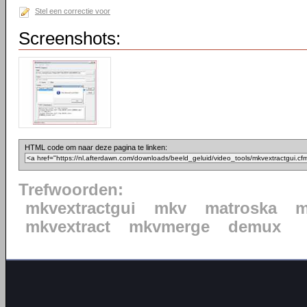
Stel een correctie voor
Screenshots:
HTML code om naar deze pagina te linken:
Trefwoorden:
mkvextractgui
mkv
matroska
m
mkvextract
mkvmerge
demux