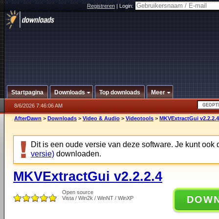
Registreren
|
Login:
Startpagina
Downloads
Top downloads
Meer
8/6/2026 7:46:06 AM
AfterDawn
>
Downloads
>
Video & Audio
>
Videotools
>
MKVExtractGui v2.2.2.4
Dit is een oude versie van deze software. Je kunt ook
versie)
downloaden.
MKVExtractGui v2.2.2.4
Open source
DOW
Vista / Win2k / WinNT / WinXP